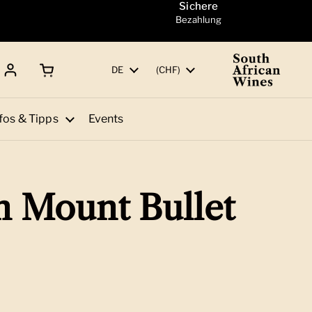
Sichere
Bezahlung
Warenkorb öffnen
Gesamtbetrag:
Sprache
DE
Land/Region
(CHF)
fos & Tipps
Events
 Mount Bullet