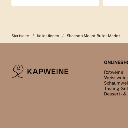
Startseite
/
Kollektionen
/
Shannon Mount Bullet Merlot
ONLINESH
Rotweine
Weisswein
Schaumwei
Tasting-Se
Dessert- &