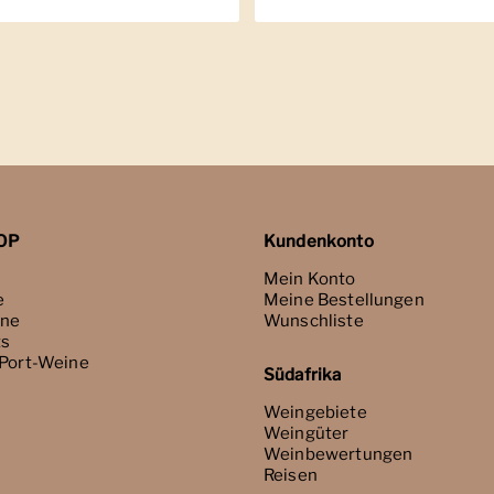
OP
Kundenkonto
Mein Konto
e
Meine Bestellungen
ne
Wunschliste
ts
 Port-Weine
Südafrika
Weingebiete
Weingüter
Weinbewertungen
Reisen