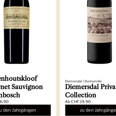
nhoutskloof
Diemersdal | Durbanville
net Sauvignon
Diemersdal Priva
enbosch
Collection
6.90
Ab
CHF 19.90
u den Jahrgängen
zu den Jahrgäng