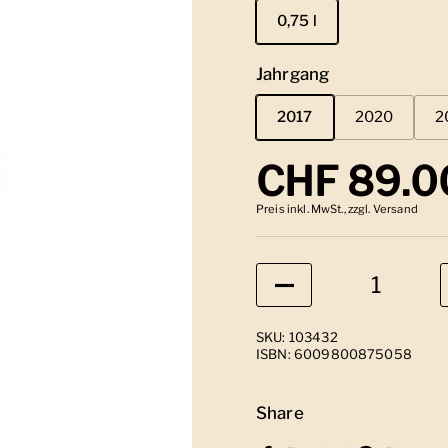
0,75 l
Jahrgang
2017
2020
2
Regulärer
CHF 89.0
Preis inkl. MwSt., zzgl. Versand
Anzahl
SKU: 103432
ISBN: 6009800875058
Share