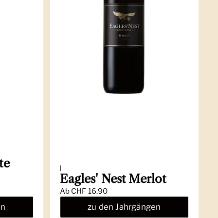
te
|
Eagles' Nest Merlot
Ab
CHF 16.90
en
zu den Jahrgängen