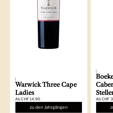
|
Boeke
|
Warwick Three Cape
Caber
Ladies
Stell
Ab
CHF 14.90
Ab
CHF 3
zu den Jahrgängen
z