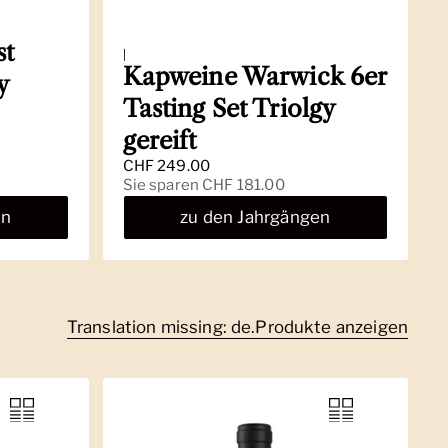
st
|
Kapweine Warwick 6er
y
Tasting Set Triolgy
gereift
Regulärer Preis
CHF 249.00
Sale-Preis
Sie sparen CHF 181.00
en
zu den Jahrgängen
Translation missing: de.Produkte anzeigen