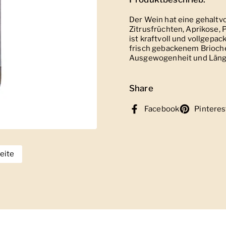
Der Wein hat eine gehaltv
Zitrusfrüchten, Aprikose,
ist kraftvoll und vollgepa
frisch gebackenem Brioche
Ausgewogenheit und Läng
Share
Facebook
Pinteres
eite
eige Folie 2