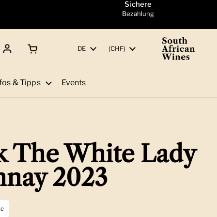
Sichere
Bezahlung
Warenkorb öffnen
Gesamtbetrag:
Sprache
DE
Land/Region
(CHF)
fos & Tipps
Events
 The White Lady
nnay 2023
te