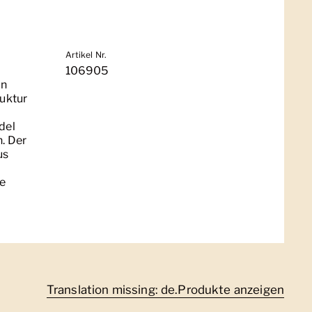
Artikel Nr.
106905
on
uktur
del
n. Der
us
de
Translation missing: de.Produkte anzeigen