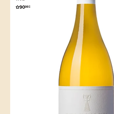
90
DEC