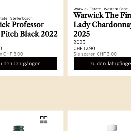
Warwick Estate | Western Cape
Warwick The Fir
ate | Stellenbosch
ck Professor
Lady Chardonna
 Pitch Black 2022
2025
2025
 Preis
0
Regulärer Preis
CHF 12.90
s
en CHF 8.00
Sale-Preis
Sie sparen CHF 3.00
u den Jahrgängen
zu den Jahrgäng