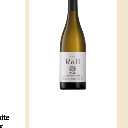
ite
y