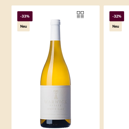
-33%
-32%
Neu
Neu