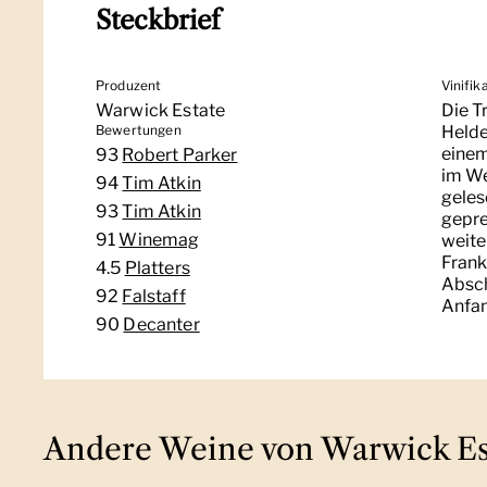
Steckbrief
Produzent
Vinifik
Warwick Estate
Die T
Bewertungen
Helde
einem
93
Robert Parker
im We
94
Tim Atkin
geles
93
Tim Atkin
gepre
91
Winemag
weite
Frank
4.5
Platters
Absch
92
Falstaff
Anfan
90
Decanter
Andere Weine von Warwick Es