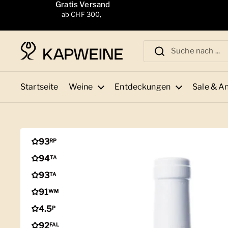
Zum Inhalt springen
Gratis Versand
ab CHF 300,-
Startseite
Weine
Entdeckungen
Sale & A
93
RP
94
TA
93
TA
91
WM
4.5
P
92
FAL