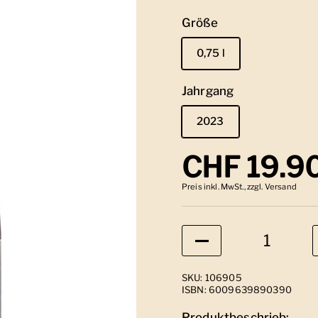
Größe
0,75 l
Jahrgang
2023
Regulärer
CHF 19.9
Preis inkl. MwSt., zzgl. Versand
Anzahl
SKU: 106905
ISBN: 6009639890390
Produktbeschrieb: