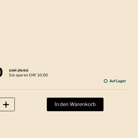
 Preis
0
Sale-Preis
CHF 29.90
Sie sparen CHF 10.00
Auf Lager
In den Warenkorb