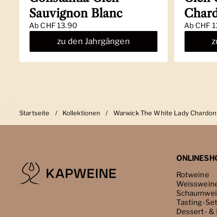
Sauvignon Blanc
Char
Ab
CHF 13.90
Ab
CHF 1
zu den Jahrgängen
z
Startseite
/
Kollektionen
/
Warwick The White Lady Chardo
ONLINESH
Rotweine
Weisswein
Schaumwei
Tasting-Se
Dessert- &