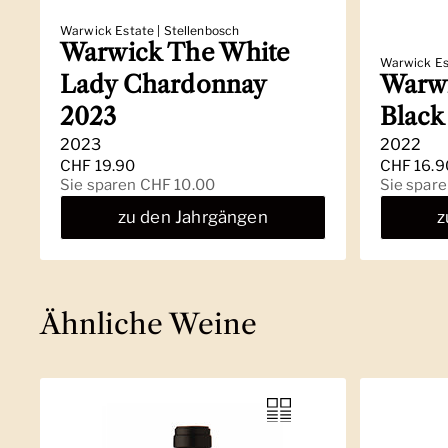
Warwick Estate | Stellenbosch
Warwick The White
Warwick Est
Lady Chardonnay
Warwi
2023
Black
2023
2022
Regulärer Preis
CHF 19.90
Regulärer
CHF 16.9
Sale-Preis
Sie sparen CHF 10.00
Sale-Prei
Sie spar
zu den Jahrgängen
z
Ähnliche Weine