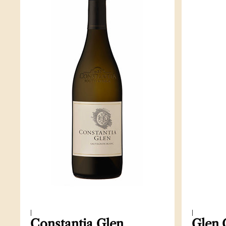
|
|
Constantia Glen
Glen 