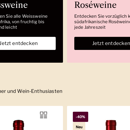
ssweine
Roséweine
den Sie alle Weissweine
Entdecken Sie vorzüglich 
rika, von fruchtig bis
südafrikanische Roséweine
nd leicht
jede Jahreszeit
Jetzt entdecken
Jetzt entdecke
nner und Wein-Enthusiasten
-40%
Neu