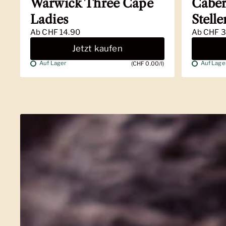
Warwick Three Cape
Caber
Ladies
Stell
Ab
CHF 14.90
Ab
CHF 3
Jetzt kaufen
Auf Lager
Auf Lage
(CHF 0.00/l)