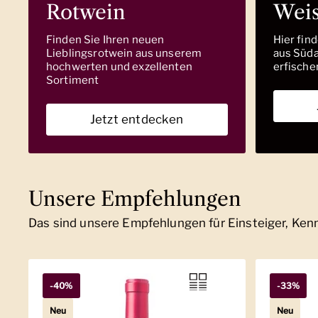
Rotwein
Wei
Finden Sie Ihren neuen
Hier fin
Lieblingsrotwein aus unserem
aus Südaf
hochwerten und exzellenten
erfische
Sortiment
Jetzt entdecken
Unsere Empfehlungen
Das sind unsere Empfehlungen für Einsteiger, Ke
-40%
-33%
Neu
Neu