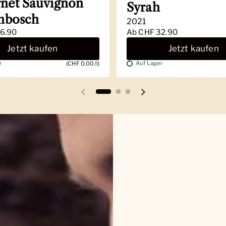
net Sauvignon
Syrah
enbosch
2021
6.90
Ab
CHF 32.90
Jetzt kaufen
Jetzt kaufen
r
Auf Lager
(CHF 0.00/l)
Vorherige Folie
Nächste Folie