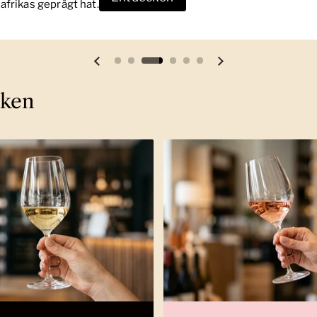
frikas geprägt hat.
Vorherige Folie
Nächste Folie
cken