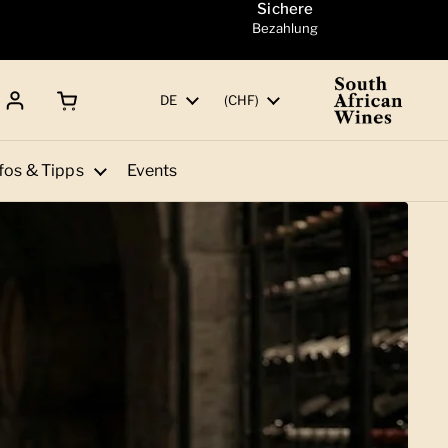
Sichere
Bezahlung
Warenkorb öffnen
Gesamtbetrag:
Sprache
DE
Land/Region
(CHF)
fos & Tipps
Events