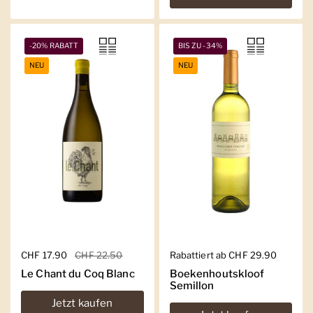
-20% RABATT
BIS ZU -34%
NEU
NEU
Regulärer Preis
CHF 17.90
Sale-Preis
CHF 22.50
Regulärer Preis
Rabattiert ab CHF 29.90
Le Chant du Coq Blanc
Boekenhoutskloof
Semillon
Jetzt kaufen