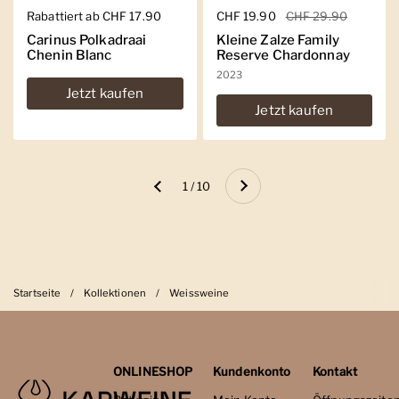
Regulärer Preis
Rabattiert ab CHF 17.90
Regulärer Preis
CHF 19.90
Sale-Preis
CHF 29.90
Carinus Polkadraai
Kleine Zalze Family
Chenin Blanc
Reserve Chardonnay
2023
Jetzt kaufen
Jetzt kaufen
Weiter
1 / 10
Zurück
Startseite
/
Kollektionen
/
Weissweine
ONLINESHOP
Kundenkonto
Kontakt