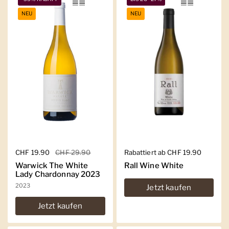
NEU
NEU
Regulärer Preis
CHF 19.90
Sale-Preis
CHF 29.90
Regulärer Preis
Rabattiert ab CHF 19.90
Warwick The White
Rall Wine White
Lady Chardonnay 2023
2023
Jetzt kaufen
Jetzt kaufen