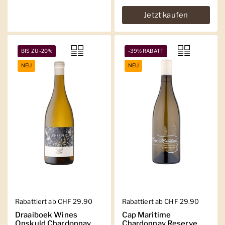
Jetzt kaufen
BIS ZU -20%
-39% RABATT
NEU
NEU
Regulärer Preis
Rabattiert ab CHF 29.90
Regulärer Preis
Rabattiert ab CHF 29.90
Draaiboek Wines
Cap Maritime
Onskuld Chardonnay
Chardonnay Reserve