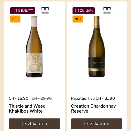
-43% RABATT
BIS ZU -20%
NEU
NEU
Regulärer Preis
CHF 16.90
Sale-Preis
CHF 29.90
Regulärer Preis
Rabattiert ab CHF 31.90
Thistle and Weed
Creation Chardonnay
Khakibos White
Reserve
Jetzt kaufen
Jetzt kaufen