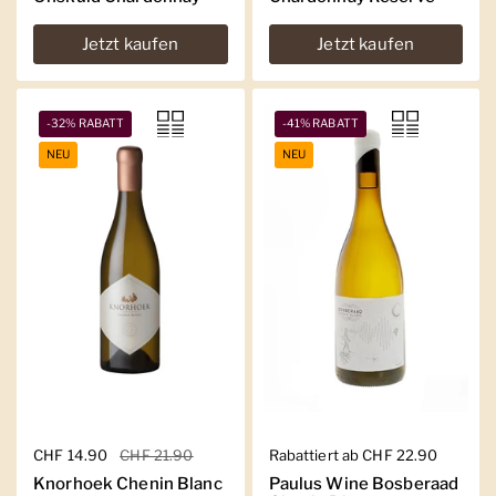
Jetzt kaufen
Jetzt kaufen
-32% RABATT
-41% RABATT
NEU
NEU
Regulärer Preis
CHF 14.90
Sale-Preis
CHF 21.90
Regulärer Preis
Rabattiert ab CHF 22.90
Knorhoek Chenin Blanc
Paulus Wine Bosberaad