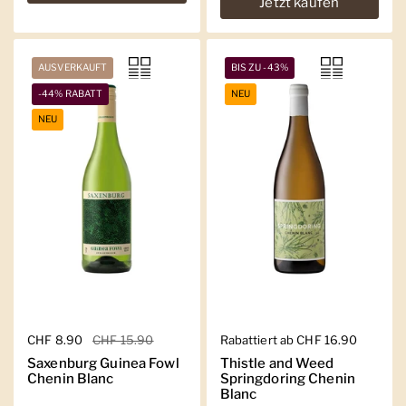
Jetzt kaufen
AUSVERKAUFT
BIS ZU -43%
-44% RABATT
NEU
NEU
Regulärer Preis
CHF 8.90
Sale-Preis
CHF 15.90
Regulärer Preis
Rabattiert ab CHF 16.90
Saxenburg Guinea Fowl
Thistle and Weed
Chenin Blanc
Springdoring Chenin
Blanc