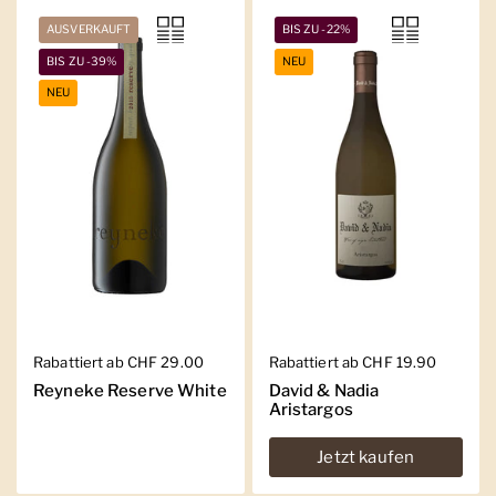
AUSVERKAUFT
BIS ZU -22%
BIS ZU -39%
NEU
NEU
Regulärer Preis
Rabattiert ab CHF 29.00
Regulärer Preis
Rabattiert ab CHF 19.90
Reyneke Reserve White
David & Nadia
Aristargos
Jetzt kaufen