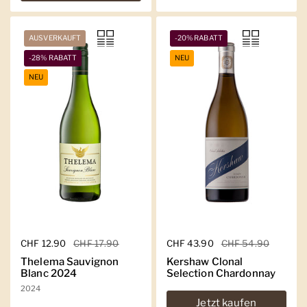
AUSVERKAUFT
-20% RABATT
-28% RABATT
NEU
NEU
Regulärer Preis
CHF 12.90
Sale-Preis
CHF 17.90
Regulärer Preis
CHF 43.90
Sale-Preis
CHF 54.90
Thelema Sauvignon
Kershaw Clonal
Blanc 2024
Selection Chardonnay
2024
Jetzt kaufen