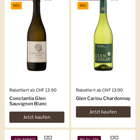
NEU
NEU
Regulärer Preis
Rabattiert ab CHF 13.90
Regulärer Preis
Rabattiert ab CHF 13.90
Constantia Glen
Glen Carlou Chardonnay
Sauvignon Blanc
Jetzt kaufen
Jetzt kaufen
-33% RABATT
BIS ZU -27%