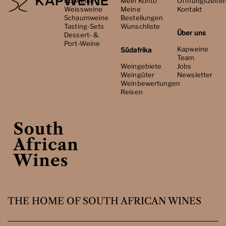
Rotweine
Mein Konto
Öffnungszeite
Weissweine
Meine
Kontakt
Schaumweine
Bestellungen
Tasting-Sets
Wunschliste
Über uns
Dessert- &
Port-Weine
Kapweine
Südafrika
Team
Weingebiete
Jobs
Weingüter
Newsletter
Weinbewertungen
Reisen
THE HOME OF SOUTH AFRICAN WINES