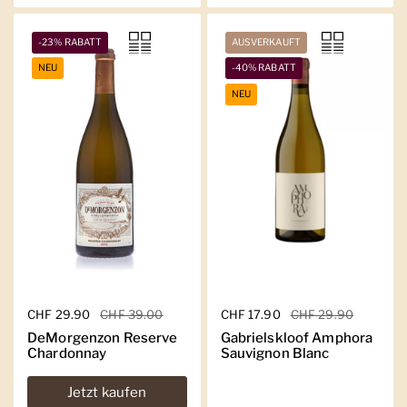
-23% RABATT
AUSVERKAUFT
NEU
-40% RABATT
NEU
Regulärer Preis
CHF 29.90
Sale-Preis
CHF 39.00
Regulärer Preis
CHF 17.90
Sale-Preis
CHF 29.90
DeMorgenzon Reserve
Gabrielskloof Amphora
Chardonnay
Sauvignon Blanc
Jetzt kaufen