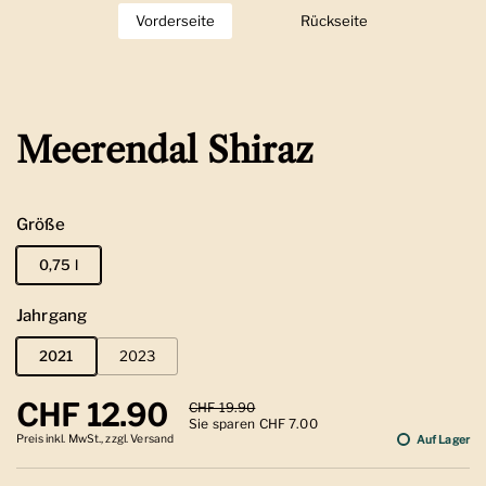
Vorderseite
Zeige Folie 1
Rückseite
Zeige Folie 2
Meerendal Shiraz
Größe
0,75 l
Jahrgang
2021
2023
Regulärer Preis
CHF 12.90
Sale-Preis
CHF 19.90
Sie sparen CHF 7.00
Preis inkl. MwSt., zzgl. Versand
Auf Lager