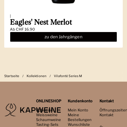
|
Eagles' Nest Merlot
Ab
CHF 16.90
zu den Jahrgängen
Startseite
/
Kollektionen
/
Vilafonté Series M
ONLINESHOP
Kundenkonto
Kontakt
Rotweine
Mein Konto
Öffnungszeite
Weissweine
Meine
Kontakt
Schaumweine
Bestellungen
Tasting-Sets
Wunschliste