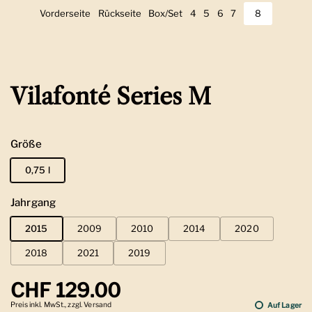
Vorderseite
Zeige Folie 1
Rückseite
Zeige Folie 2
Box/Set
Zeige Folie 3
4
Zeige Folie 4
5
Zeige Folie 5
6
Zeige Folie 6
7
Zeige Folie 7
8
Zeige Folie 
Vilafonté Series M
Größe
0,75 l
Jahrgang
2015
2009
2010
2014
2020
2018
2021
2019
Regulärer Preis
CHF 129.00
Preis inkl. MwSt., zzgl. Versand
Auf Lager