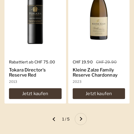
Regulärer Preis
Rabattiert ab CHF 75.00
Regulärer Preis
CHF 19.90
Sale-Preis
CHF 29.90
Tokara Director's
Kleine Zalze Family
Reserve Red
Reserve Chardonnay
2013
2023
Jetzt kaufen
Jetzt kaufen
Weiter
1 / 5
Zurück