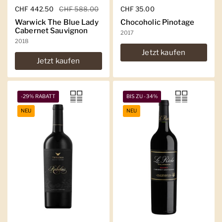
Regulärer Preis
CHF 442.50
Sale-Preis
CHF 588.00
Regulärer Preis
CHF 35.00
Warwick The Blue Lady
Chocoholic Pinotage
Cabernet Sauvignon
2017
2018
Jetzt kaufen
Jetzt kaufen
-29% RABATT
BIS ZU -34%
NEU
NEU