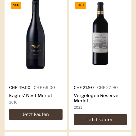
NEU
NEU
Regulärer Preis
CHF 49.00
Sale-Preis
CHF 69.00
Regulärer Preis
CHF 21.90
Sale-Preis
CHF 27.90
Eagles' Nest Merlot
Vergelegen Reserve
Merlot
2016
2021
Jetzt kaufen
Jetzt kaufen