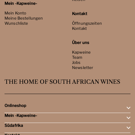
Mein -Kapweine-
Mein Konto
Kontakt
Meine Bestellungen
Wunschliste
Öffnungszeiten
Kontakt
Über uns
Kapweine
Team
Jobs
Newsletter
THE HOME OF SOUTH AFRICAN WINES
Onlineshop
Mein -Kapweine-
Rotweine
Weissweine
Südafrika
Mein Konto
Schaumweine
Meine Bestellungen
Tasting-Sets