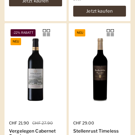
Jetzt kaufen
Jetzt kaufen
-22% RABATT
NEU
NEU
Regulärer Preis
CHF 21.90
Sale-Preis
CHF 27.90
Regulärer Preis
CHF 29.00
Vergelegen Cabernet
Stellenrust Timeless