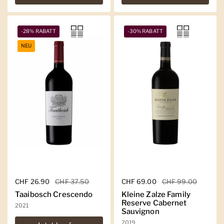
-28% RABATT
-30% RABATT
NEU
Regulärer Preis
CHF 26.90
Sale-Preis
CHF 37.50
Regulärer Preis
CHF 69.00
Sale-Preis
CHF 99.00
Taaibosch Crescendo
Kleine Zalze Family
Reserve Cabernet
2021
Sauvignon
2019