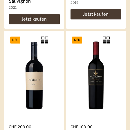
Sauvignon
2019
2021
Jetzt kaufen
Jetzt kaufen
NEU
NEU
Regulärer Preis
CHF 209.00
Regulärer Preis
CHF 109.00