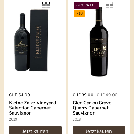
-20% RABATT
NEU
Regulärer Preis
CHF 54.00
Regulärer Preis
CHF 39.00
Sale-Preis
CHF 49.00
Kleine Zalze Vineyard
Glen Carlou Gravel
Selection Cabernet
Quarry Cabernet
Sauvignon
Sauvignon
2019
2018
Jetzt kaufen
Jetzt kaufen