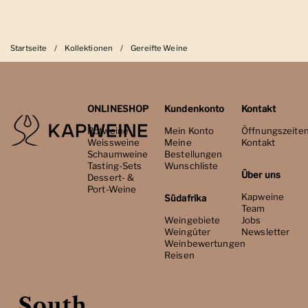
Startseite
/
Kollektionen
/
Gereifte Weine
ONLINESHOP
Kundenkonto
Kontakt
Rotweine
Mein Konto
Öffnungszeite
Weissweine
Meine
Kontakt
Schaumweine
Bestellungen
Tasting-Sets
Wunschliste
Über uns
Dessert- &
Port-Weine
Kapweine
Südafrika
Team
Weingebiete
Jobs
Weingüter
Newsletter
Weinbewertungen
Reisen