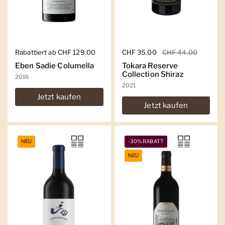
Regulärer Preis
Rabattiert ab CHF 129.00
Regulärer Preis
CHF 35.00
Sale-Preis
CHF 44.00
Eben Sadie Columella
Tokara Reserve
Collection Shiraz
2016
2021
Jetzt kaufen
Jetzt kaufen
NEU
-30% RABATT
NEU