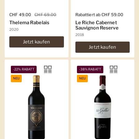
Regulärer Preis
CHF 49.00
Sale-Preis
CHF 69.00
Regulärer Preis
Rabattiert ab CHF 59.00
Thelema Rabelais
Le Riche Cabernet
Sauvignon Reserve
2020
2018
Jetzt kaufen
Jetzt kaufen
-22% RABATT
-38% RABATT
NEU
NEU