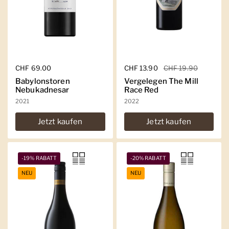
Regulärer Preis
CHF 69.00
Regulärer Preis
CHF 13.90
Sale-Preis
CHF 19.90
Babylonstoren
Vergelegen The Mill
Nebukadnesar
Race Red
2021
2022
Jetzt kaufen
Jetzt kaufen
-19% RABATT
-20% RABATT
NEU
NEU