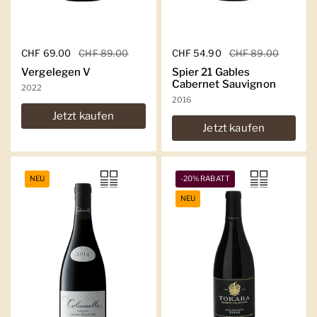
Regulärer Preis
CHF 69.00
Sale-Preis
CHF 89.00
Regulärer Preis
CHF 54.90
Sale-Preis
CHF 89.00
Vergelegen V
Spier 21 Gables
Cabernet Sauvignon
2022
2016
Jetzt kaufen
Jetzt kaufen
NEU
-20% RABATT
NEU