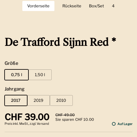
Vorderseite
Zeige Folie 1
Rückseite
Zeige Folie 2
Box/Set
Zeige Folie 3
4
Zeige Folie 
De Trafford Sijnn Red *
Größe
0,75 l
1,50 l
Jahrgang
2017
2019
2010
Regulärer Preis
CHF 39.00
Sale-Preis
CHF 49.00
Sie sparen CHF 10.00
Preis inkl. MwSt., zzgl. Versand
Auf Lager