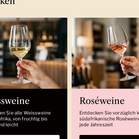
cken
ssweine
Roséweine
den Sie alle Weissweine
Entdecken Sie vorzüglich 
rika, von fruchtig bis
südafrikanische Roséweine
nd leicht
jede Jahreszeit