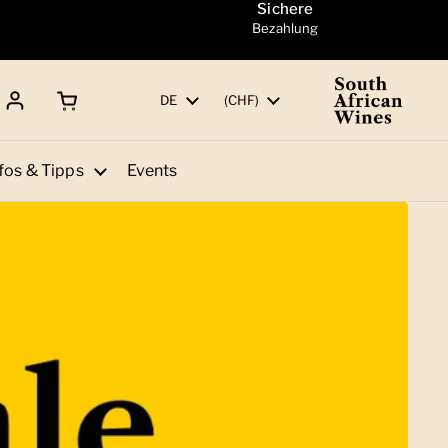
Sichere
Bezahlung
Warenkorb öffnen
Gesamtbetrag:
Sprache
DE
Land/Region
(CHF)
fos & Tipps
Events