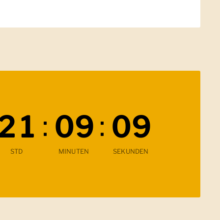
:
:
2
1
0
9
0
7
Verbleibende Zeit
STD
MINUTEN
SEKUNDEN