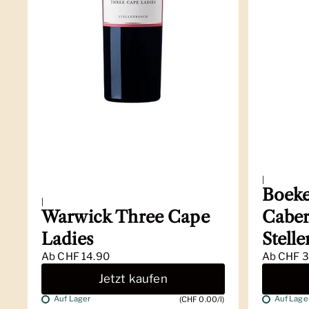
|
Boeke
|
Warwick Three Cape
Caber
Ladies
Stell
Ab
CHF 14.90
Ab
CHF 3
Jetzt kaufen
Auf Lager
Auf Lage
(CHF 0.00/l)