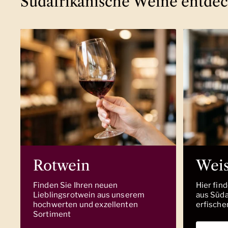
Südafrikanische Weine entde
Rotwein
Wei
Finden Sie Ihren neuen
Hier fin
Lieblingsrotwein aus unserem
aus Südaf
hochwerten und exzellenten
erfische
Sortiment