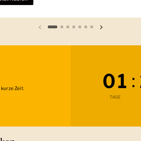
Vorherige Folie
Nächste Folie
:
0
1
kurze Zeit.
TAGE