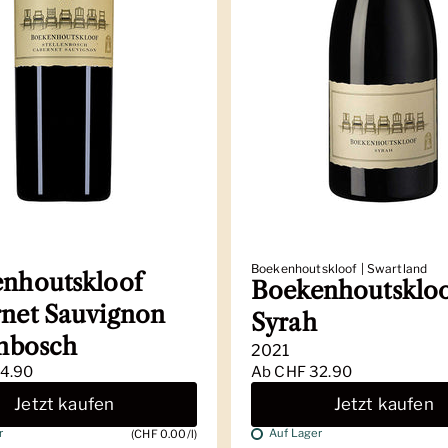
Boekenhoutskloof | Swartland
nhoutskloof
Boekenhoutsklo
net Sauvignon
Syrah
enbosch
2021
4.90
Ab
CHF 32.90
Jetzt kaufen
Jetzt kaufen
r
Auf Lager
(CHF 0.00/l)