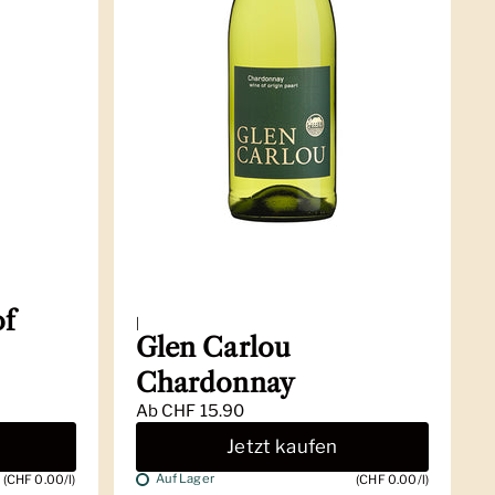
of
|
Glen Carlou
Chardonnay
Ab
CHF 15.90
Jetzt kaufen
Auf Lager
(CHF 0.00/l)
(CHF 0.00/l)