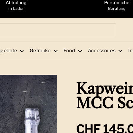
Abholung
Persönliche
im Laden
Beratung
ngebote
Getränke
Food
Accessoires
In
Kapwein
MCC Sc
Regulärer
CHF 145.