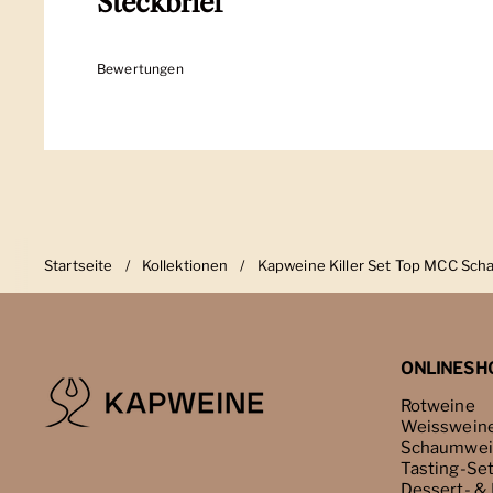
Steckbrief
Bewertungen
Startseite
/
Kollektionen
/
Kapweine Killer Set Top MCC Sc
ONLINESH
Rotweine
Weisswein
Schaumwei
Tasting-Se
Dessert- &