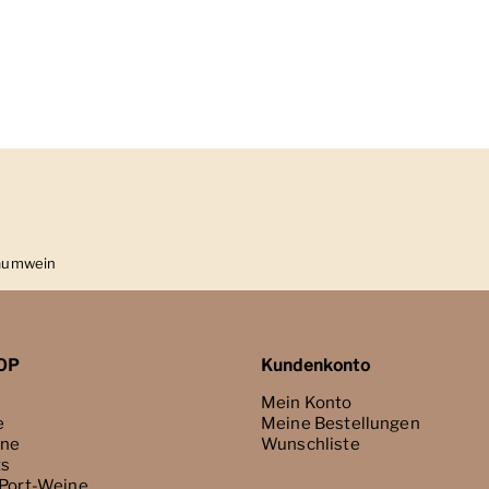
haumwein
OP
Kundenkonto
Mein Konto
e
Meine Bestellungen
ne
Wunschliste
ts
 Port-Weine