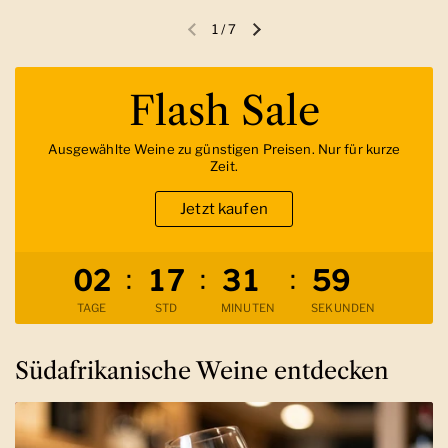
1
/
7
Vorherige Folie
Nächste Folie
Flash Sale
Ausgewählte Weine zu günstigen Preisen. Nur für kurze
Zeit.
Jetzt kaufen
Verbleibende Zeit
:
:
:
0
2
1
7
3
1
5
8
TAGE
STD
MINUTEN
SEKUNDEN
Südafrikanische Weine entdecken