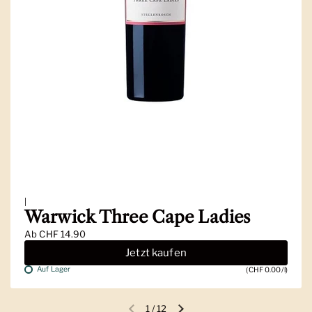
|
Warwick Three Cape Ladies
Ab
CHF 14.90
Jetzt kaufen
Auf Lager
(CHF 0.00/l)
1
/
12