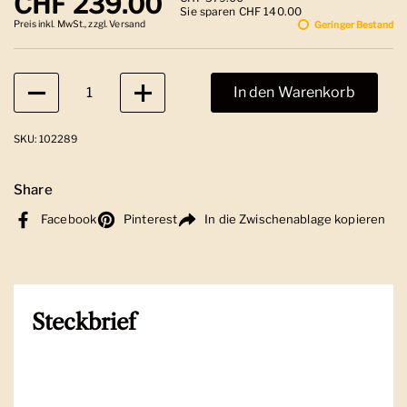
Regulärer Preis
CHF 239.00
Sie sparen CHF 140.00
Preis inkl. MwSt., zzgl. Versand
Geringer Bestand
Anzahl
In den Warenkorb
SKU: 102289
Share
Facebook
Pinterest
In die Zwischenablage kopieren
Steckbrief