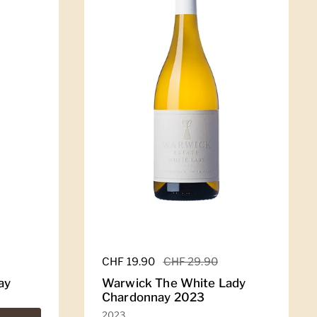
Regulärer Preis
CHF 19.90
Sale-Preis
CHF 29.90
ay
Warwick The White Lady
Chardonnay 2023
2023