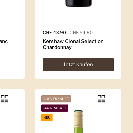
Regulärer Preis
CHF 43.90
Sale-Preis
CHF 54.90
anc
Kershaw Clonal Selection
Chardonnay
Jetzt kaufen
AUSVERKAUFT
-44% RABATT
NEU