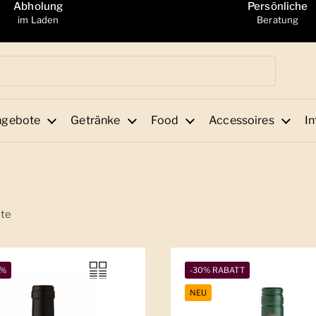
Abholung
Persönliche
im Laden
Beratung
ngebote
Getränke
Food
Accessoires
In
te
1%
-30% RABATT
NEU