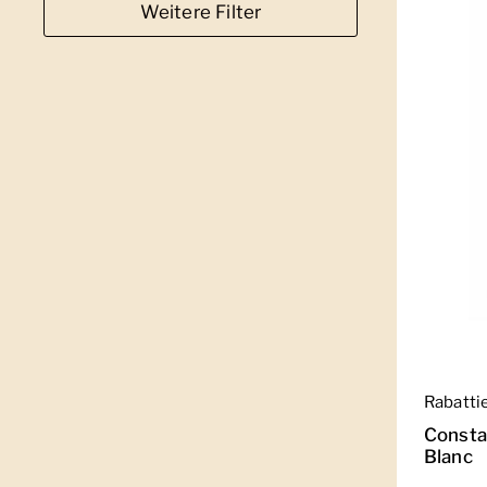
Weitere Filter
Regulär
Rabatti
Consta
Blanc