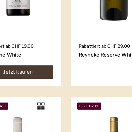
er Preis
ert ab CHF 19.90
Regulärer Preis
Rabattiert ab CHF 29.00
ine White
Reyneke Reserve Whi
Jetzt kaufen
ATT
BIS ZU -20%