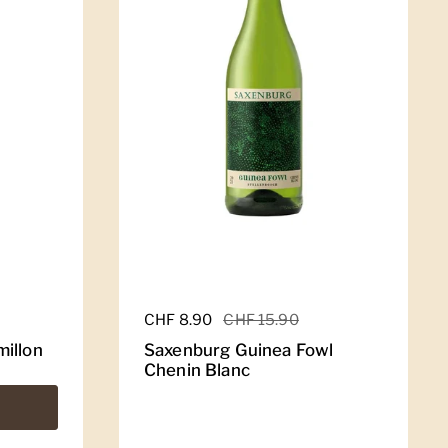
Regulärer Preis
CHF 8.90
Sale-Preis
CHF 15.90
illon
Saxenburg Guinea Fowl
Chenin Blanc