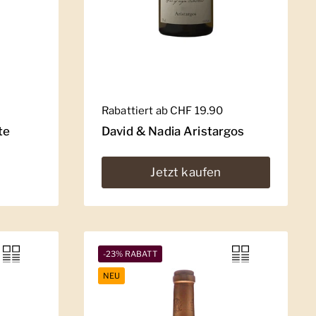
Regulärer Preis
Rabattiert ab CHF 19.90
te
David & Nadia Aristargos
Jetzt kaufen
-23% RABATT
NEU