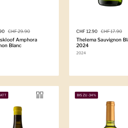
er Preis
.90
Sale-Preis
CHF 29.90
Regulärer Preis
CHF 12.90
Sale-Preis
CHF 17.90
lskloof Amphora
Thelema Sauvignon Bl
non Blanc
2024
2024
BATT
BIS ZU -34%