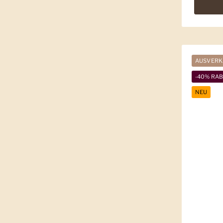
AUSVERK
-40% RA
NEU