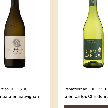
er Preis
ert ab CHF 13.90
Regulärer Preis
Rabattiert ab CHF 13.90
ntia Glen Sauvignon
Glen Carlou Chardonn