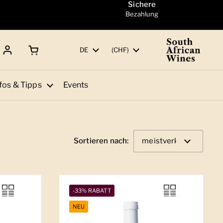
Sichere
Bezahlung
Warenkorb öffnen
Gesamtbetrag:
Sprache
DE
Land/Region
(CHF)
fos & Tipps
Events
Sortieren nach:
-33% RABATT
NEU