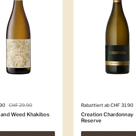
er Preis
.90
Sale-Preis
CHF 29.90
Regulärer Preis
Rabattiert ab CHF 31.90
e and Weed Khakibos
Creation Chardonnay
Reserve