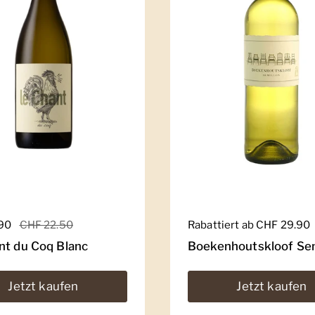
er Preis
.90
Sale-Preis
CHF 22.50
Regulärer Preis
Rabattiert ab CHF 29.90
nt du Coq Blanc
Boekenhoutskloof Sem
Jetzt kaufen
Jetzt kaufen