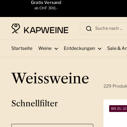
Zum Inhalt springen
Gratis Versand
ab CHF 300,-
Startseite
Weine
Entdeckungen
Sale & A
Weissweine
229 Produk
Schnellfilter
BIS ZU -2