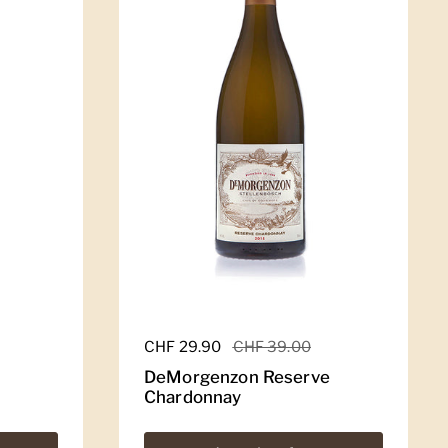
Regulärer Preis
CHF 29.90
Sale-Preis
CHF 39.00
DeMorgenzon Reserve
Chardonnay