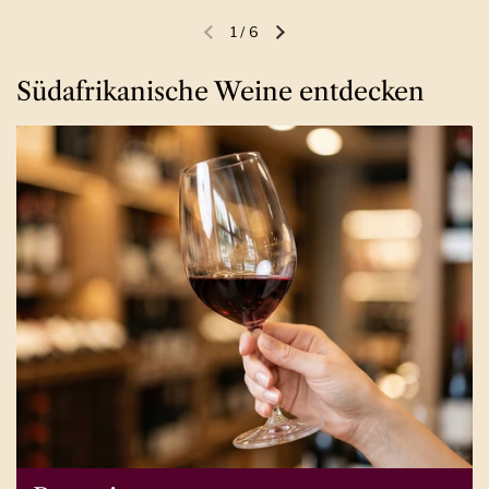
1
/
6
Vorherige Folie
Nächste Folie
Südafrikanische Weine entdecken