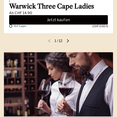
|
Warwick Three Cape Ladies
Ab
CHF 14.90
Jetzt kaufen
Auf Lager
(CHF 0.00/l)
1
/
12
Vorherige Folie
Nächste Folie