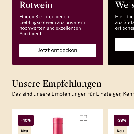
Rotwein
Wei
Finden Sie Ihren neuen
Hier fin
Lieblingsrotwein aus unserem
aus Südaf
hochwerten und exzellenten
erfische
Sortiment
Jetzt entdecken
Unsere Empfehlungen
Das sind unsere Empfehlungen für Einsteiger, Ke
-40%
-33%
Neu
Neu