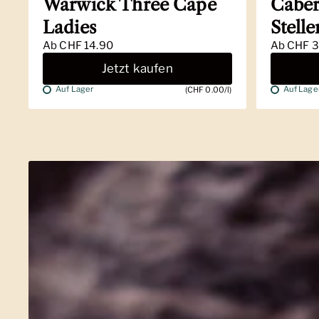
Warwick Three Cape
Caber
Ladies
Stell
Ab
CHF 14.90
Ab
CHF 3
Jetzt kaufen
Auf Lager
Auf Lage
(CHF 0.00/l)