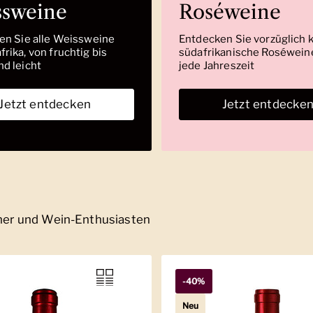
ssweine
Roséweine
den Sie alle Weissweine
Entdecken Sie vorzüglich 
rika, von fruchtig bis
südafrikanische Roséweine
nd leicht
jede Jahreszeit
Jetzt entdecken
Jetzt entdecke
nner und Wein-Enthusiasten
-40%
Neu