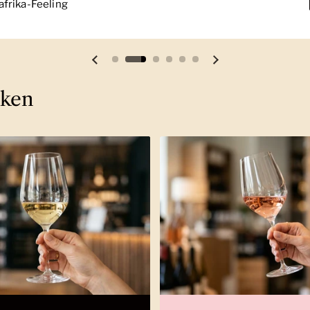
frika-Feeling
Vorherige Folie
Nächste Folie
cken