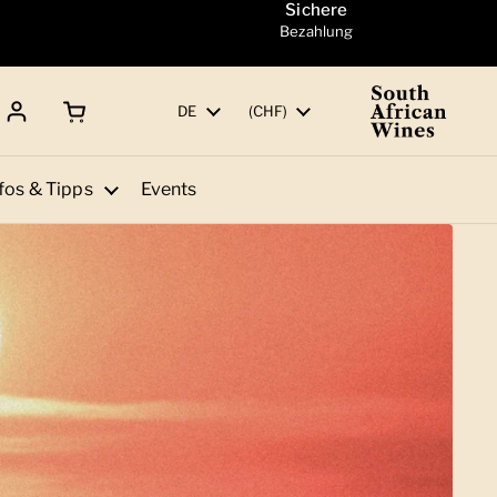
Sichere
Bezahlung
Warenkorb öffnen
Gesamtbetrag:
Sprache
DE
Land/Region
(CHF)
fos & Tipps
Events