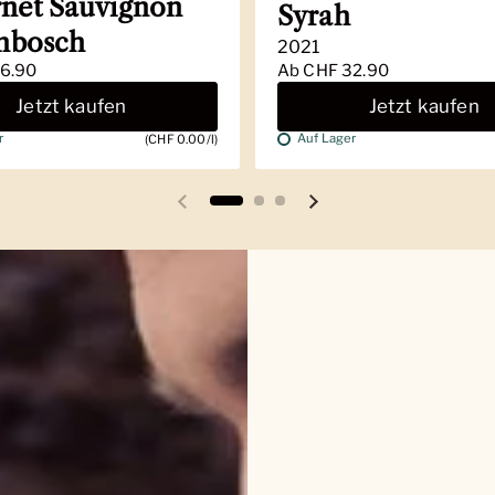
net Sauvignon
Syrah
enbosch
2021
6.90
Ab
CHF 32.90
Jetzt kaufen
Jetzt kaufen
r
Auf Lager
(CHF 0.00/l)
Vorherige Folie
Nächste Folie