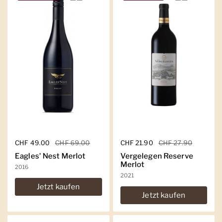
Regulärer Preis
CHF 49.00
Sale-Preis
CHF 69.00
Regulärer Preis
CHF 21.90
Sale-Preis
CHF 27.90
Eagles' Nest Merlot
Vergelegen Reserve
Merlot
2016
2021
Jetzt kaufen
Jetzt kaufen