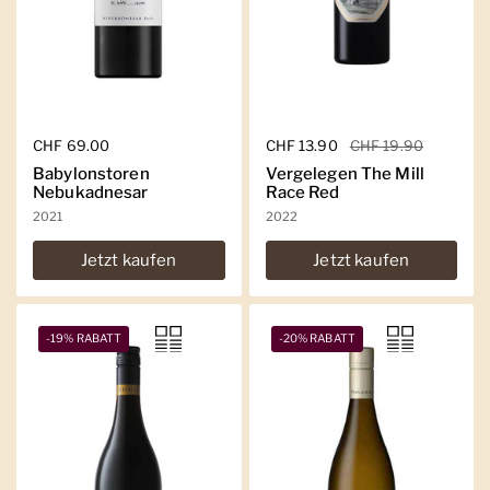
Regulärer Preis
CHF 69.00
Regulärer Preis
CHF 13.90
Sale-Preis
CHF 19.90
Babylonstoren
Vergelegen The Mill
Nebukadnesar
Race Red
2021
2022
Jetzt kaufen
Jetzt kaufen
-19% RABATT
-20% RABATT