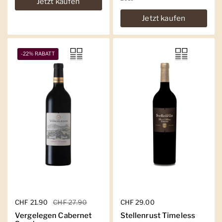
Jetzt kaufen
Jetzt kaufen
-22% RABATT
Regulärer Preis
CHF 21.90
Sale-Preis
CHF 27.90
Regulärer Preis
CHF 29.00
Vergelegen Cabernet
Stellenrust Timeless