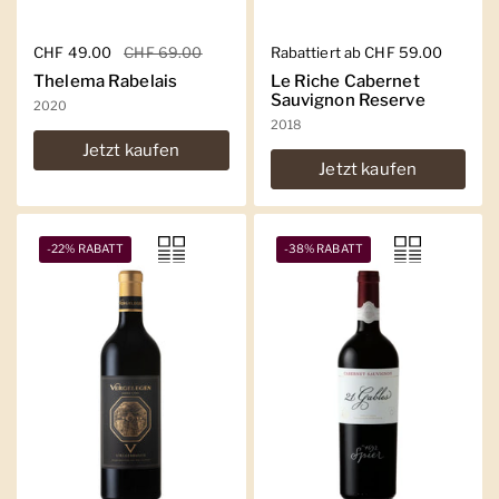
Regulärer Preis
CHF 49.00
Sale-Preis
CHF 69.00
Regulärer Preis
Rabattiert ab CHF 59.00
Thelema Rabelais
Le Riche Cabernet
Sauvignon Reserve
2020
2018
Jetzt kaufen
Jetzt kaufen
-22% RABATT
-38% RABATT