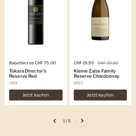
Regulärer Preis
Rabattiert ab CHF 75.00
Regulärer Preis
CHF 19.90
Sale-Preis
CHF 29.90
Tokara Director's
Kleine Zalze Family
Reserve Red
Reserve Chardonnay
2013
2023
Jetzt kaufen
Jetzt kaufen
Weiter
1 / 5
Zurück