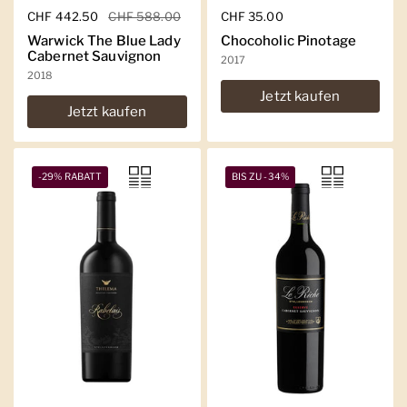
Regulärer Preis
CHF 442.50
Sale-Preis
CHF 588.00
Regulärer Preis
CHF 35.00
Warwick The Blue Lady
Chocoholic Pinotage
Cabernet Sauvignon
2017
2018
Jetzt kaufen
Jetzt kaufen
-29% RABATT
BIS ZU -34%