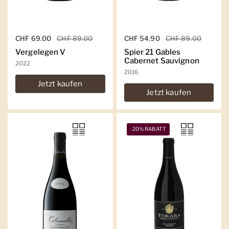
Regulärer Preis
CHF 69.00
Sale-Preis
CHF 89.00
Regulärer Preis
CHF 54.90
Sale-Preis
CHF 89.00
Vergelegen V
Spier 21 Gables
Cabernet Sauvignon
2022
2016
Jetzt kaufen
Jetzt kaufen
-20% RABATT