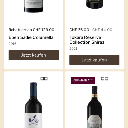
Regulärer Preis
Rabattiert ab CHF 129.00
Regulärer Preis
CHF 35.00
Sale-Preis
CHF 44.00
Eben Sadie Columella
Tokara Reserve
Collection Shiraz
2016
2021
Jetzt kaufen
Jetzt kaufen
-30% RABATT