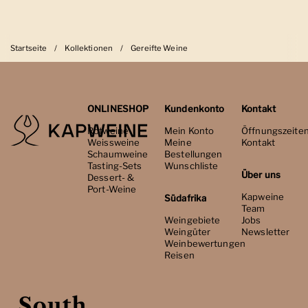
Startseite
/
Kollektionen
/
Gereifte Weine
ONLINESHOP
Kundenkonto
Kontakt
Rotweine
Mein Konto
Öffnungszeite
Weissweine
Meine
Kontakt
Schaumweine
Bestellungen
Tasting-Sets
Wunschliste
Über uns
Dessert- &
Port-Weine
Kapweine
Südafrika
Team
Weingebiete
Jobs
Weingüter
Newsletter
Weinbewertungen
Reisen