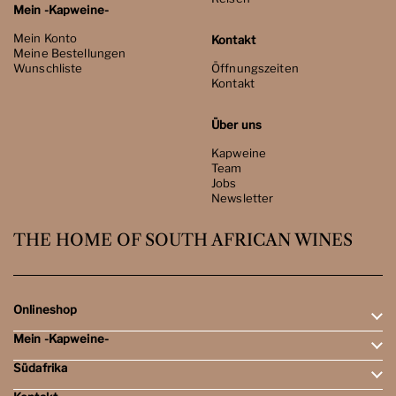
Mein -Kapweine-
Mein Konto
Kontakt
Meine Bestellungen
Wunschliste
Öffnungszeiten
Kontakt
Über uns
Kapweine
Team
Jobs
Newsletter
THE HOME OF SOUTH AFRICAN WINES
Onlineshop
Mein -Kapweine-
Rotweine
Weissweine
Südafrika
Mein Konto
Schaumweine
Meine Bestellungen
Tasting-Sets