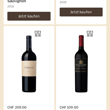
Sauvignon
2019
2021
Jetzt kaufen
Jetzt kaufen
Regulärer Preis
CHF 209.00
Regulärer Preis
CHF 109.00