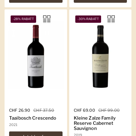
-28% RABATT
-30% RABATT
Regulärer Preis
CHF 26.90
Sale-Preis
CHF 37.50
Regulärer Preis
CHF 69.00
Sale-Preis
CHF 99.00
Taaibosch Crescendo
Kleine Zalze Family
Reserve Cabernet
2021
Sauvignon
2019