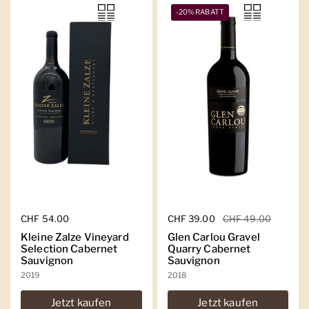
-20% RABATT
Regulärer Preis
CHF 54.00
Regulärer Preis
CHF 39.00
Sale-Preis
CHF 49.00
Kleine Zalze Vineyard
Glen Carlou Gravel
Selection Cabernet
Quarry Cabernet
Sauvignon
Sauvignon
2019
2018
Jetzt kaufen
Jetzt kaufen