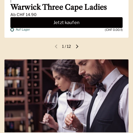
|
Warwick Three Cape Ladies
Ab
CHF 14.90
Jetzt kaufen
Auf Lager
(CHF 0.00/l)
1
/
12
Vorherige Folie
Nächste Folie