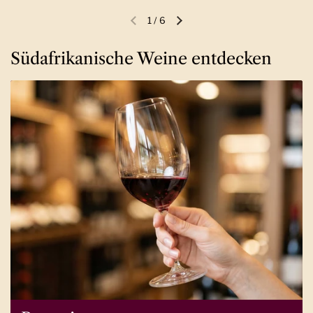
1
/
6
Vorherige Folie
Nächste Folie
Südafrikanische Weine entdecken