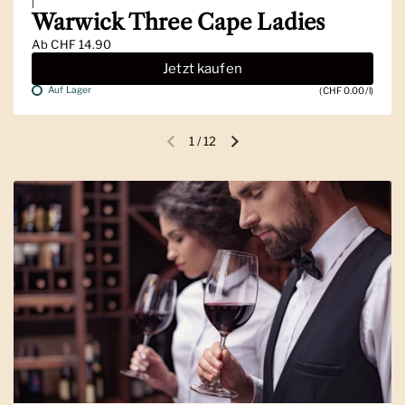
|
Warwick Three Cape Ladies
Ab
CHF 14.90
Jetzt kaufen
Auf Lager
(CHF 0.00/l)
1
/
12
Vorherige Folie
Nächste Folie