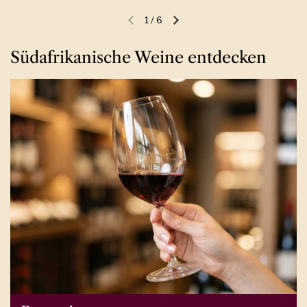
1
/
6
Vorherige Folie
Nächste Folie
Südafrikanische Weine entdecken