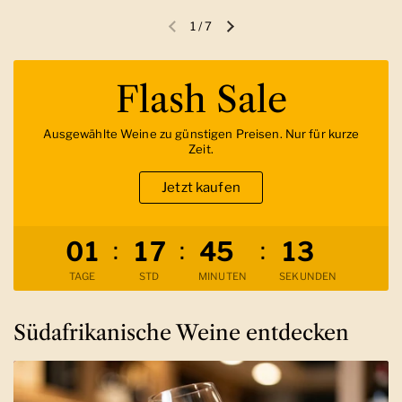
1
/
7
Vorherige Folie
Nächste Folie
Flash Sale
Ausgewählte Weine zu günstigen Preisen. Nur für kurze
Zeit.
Jetzt kaufen
Verbleibende Zeit
:
:
:
0
1
1
7
4
5
1
2
TAGE
STD
MINUTEN
SEKUNDEN
Südafrikanische Weine entdecken