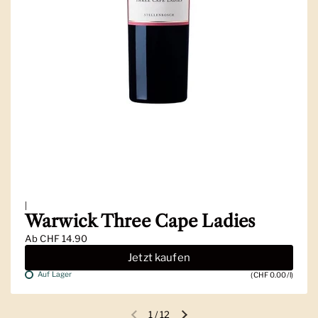
|
Warwick Three Cape Ladies
Ab
CHF 14.90
Jetzt kaufen
Auf Lager
(CHF 0.00/l)
1
/
12