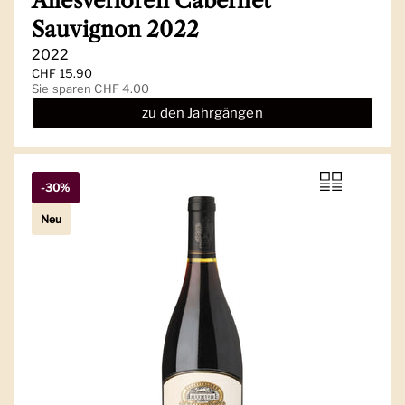
Allesverloren Cabernet
Sauvignon 2022
2022
Regulärer Preis
CHF 15.90
Sale-Preis
Sie sparen CHF 4.00
zu den Jahrgängen
-30%
Neu