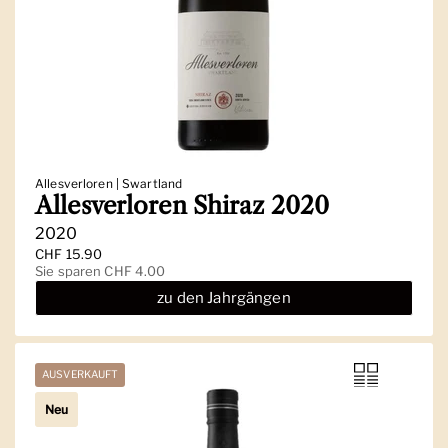
Allesverloren | Swartland
Allesverloren Shiraz 2020
2020
Regulärer Preis
CHF 15.90
Sale-Preis
Sie sparen CHF 4.00
zu den Jahrgängen
AUSVERKAUFT
Neu