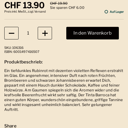
Regulärer Preis
CHF 13.90
Sale-Preis
CHF 19.90
Sie sparen CHF 6.00
Preis inkl. MwSt., zzgl. Versand
Auf Lager
Anzahl
In den Warenkorb
SKU: 106316
ISBN: 6001497416507
Produktbeschrieb:
Ein tiefdunkles Rubinrot mit dezenten violetten Reflexen erstrahlt
im Glas. Ein angenehmer, intensiver Duft nach roten Früchten,
Brombeeren und schwarzen Johannisbeeren erwartet Dich,
gepaart mit einem Hauch dunkler Schokolade, Kaffee und feiner
Holzwürze. Am Gaumen spiegeln sich die Aromen wider und die
kraftvolle Beerenfrucht wirkt sehr saftig. Der Tinta Barroca hat
einen guten Körper, wunderschön eingebundene, griffige Tannine
und wirkt insgesamt unheimlich balanciert. Sehr gelungener
Auftritt.
Share