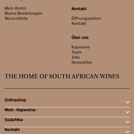
Mein Konto
Kontakt
Meine Bestellungen
Wunschliste
Öffnungszeiten
Kontakt
Über uns
Kapweine
Team
Jobs
Newsletter
THE HOME OF SOUTH AFRICAN WINES
Onlineshop
Mein -Kapweine-
Rotweine
Weissweine
Südafrika
Mein Konto
Schaumweine
Meine Bestellungen
Tasting-Sets
Kontakt
Weingebiete
Wunschliste
Dessert- & Port-Weine