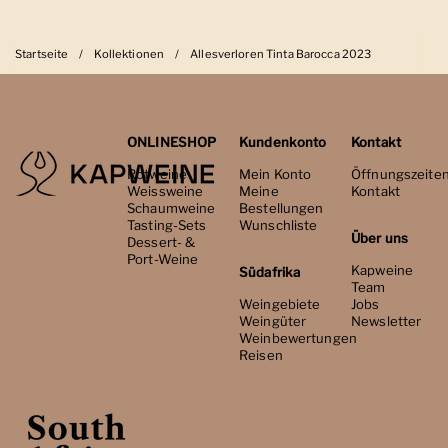
Startseite
/
Kollektionen
/
Allesverloren Tinta Barocca 2023
ONLINESHOP
Kundenkonto
Kontakt
Rotweine
Mein Konto
Öffnungszeite
Weissweine
Meine
Kontakt
Schaumweine
Bestellungen
Tasting-Sets
Wunschliste
Über uns
Dessert- &
Port-Weine
Kapweine
Südafrika
Team
Weingebiete
Jobs
Weingüter
Newsletter
Weinbewertungen
Reisen