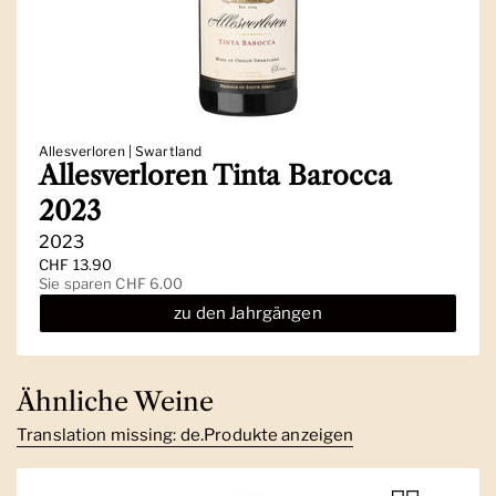
Allesverloren | Swartland
Allesverloren Tinta Barocca
2023
2023
Regulärer Preis
CHF 13.90
Sale-Preis
Sie sparen CHF 6.00
zu den Jahrgängen
Ähnliche Weine
Translation missing: de.Produkte anzeigen