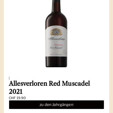
|
Allesverloren Red Muscadel
2021
Regulärer Preis
CHF 19.90
zu den Jahrgängen