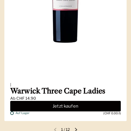
|
Warwick Three Cape Ladies
Ab
CHF 14.90
Jetzt kaufen
Auf Lager
(CHF 0.00/l)
1
/
12