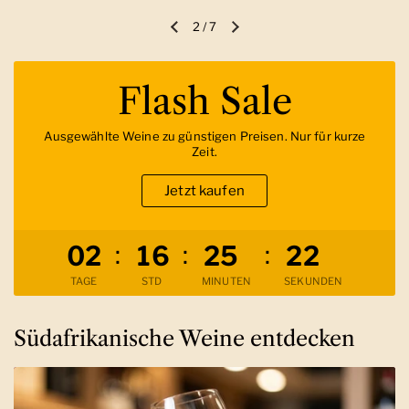
2
/
7
Vorherige Folie
Nächste Folie
Flash Sale
Ausgewählte Weine zu günstigen Preisen. Nur für kurze
Zeit.
Jetzt kaufen
Verbleibende Zeit
:
:
:
0
2
1
6
2
5
2
1
TAGE
STD
MINUTEN
SEKUNDEN
Südafrikanische Weine entdecken