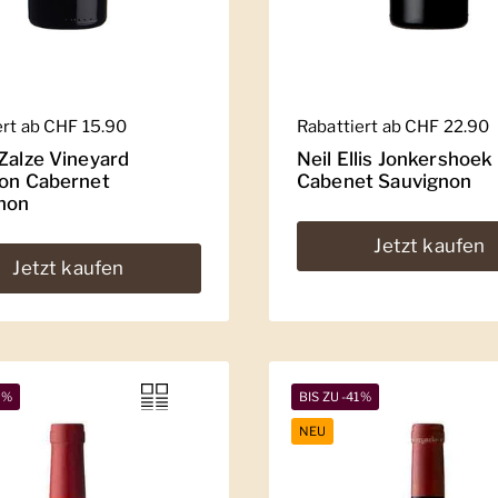
er Preis
ert ab CHF 15.90
Regulärer Preis
Rabattiert ab CHF 22.90
 Zalze Vineyard
Neil Ellis Jonkershoek
ion Cabernet
Cabenet Sauvignon
non
Jetzt kaufen
Jetzt kaufen
2%
BIS ZU -41%
NEU