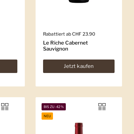
Regulärer Preis
Rabattiert ab CHF 23.90
Le Riche Cabernet
Sauvignon
Jetzt kaufen
BIS ZU -42%
NEU