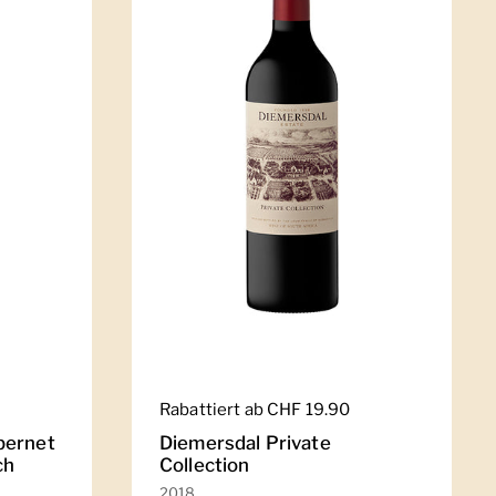
Regulärer Preis
Rabattiert ab CHF 19.90
bernet
Diemersdal Private
ch
Collection
2018