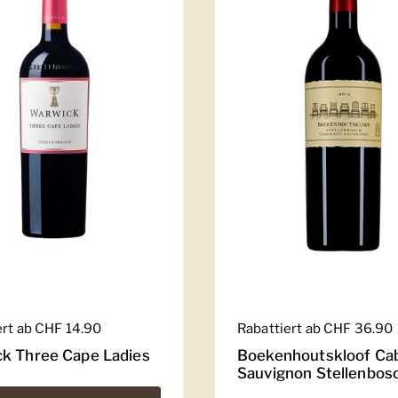
er Preis
ert ab CHF 14.90
Regulärer Preis
Rabattiert ab CHF 36.90
k Three Cape Ladies
Boekenhoutskloof Ca
Sauvignon Stellenbos