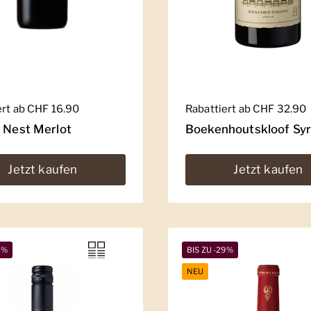
er Preis
ert ab CHF 16.90
Regulärer Preis
Rabattiert ab CHF 32.90
' Nest Merlot
Boekenhoutskloof Sy
Jetzt kaufen
Jetzt kaufen
5%
BIS ZU -29%
NEU