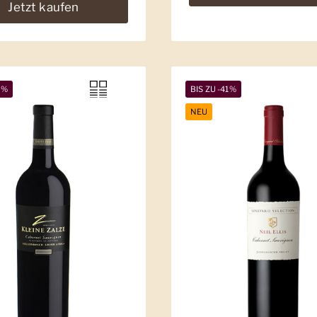
Jetzt kaufen
5%
BIS ZU -41%
NEU