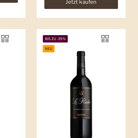
Jetzt kaufen
BIS ZU -39%
NEU