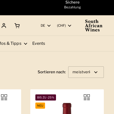
Sichere
Bezahlung
Warenkorb öffnen
Gesamtbetrag:
Sprache
DE
Land/Region
(CHF)
fos & Tipps
Events
Sortieren nach:
BIS ZU -25%
NEU