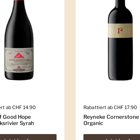
er Preis
ert ab CHF 14.90
Regulärer Preis
Rabattiert ab CHF 17.90
f Good Hope
Reyneke Cornerstone
ksrivier Syrah
Organic