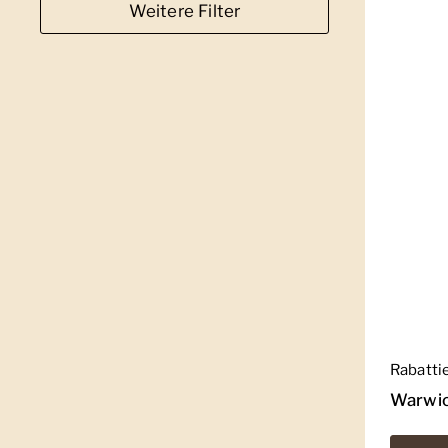
Weitere Filter
Regulär
Rabatti
Warwic