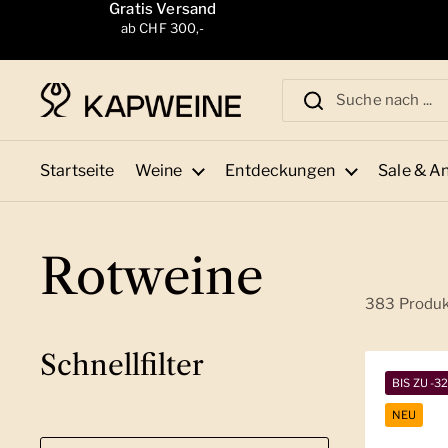
Zum Inhalt springen
Gratis Versand
ab CHF 300,-
Startseite
Weine
Entdeckungen
Sale & A
Rotweine
383 Produ
Schnellfilter
BIS ZU -3
NEU