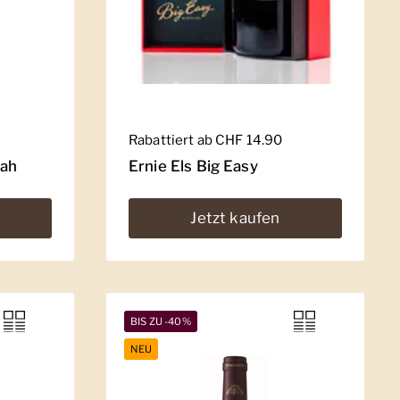
Regulärer Preis
Rabattiert ab CHF 14.90
rah
Ernie Els Big Easy
Jetzt kaufen
BIS ZU -40%
NEU