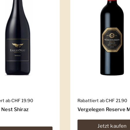
er Preis
ert ab CHF 19.90
Regulärer Preis
Rabattiert ab CHF 21.90
 Nest Shiraz
Vergelegen Reserve M
Jetzt kaufen