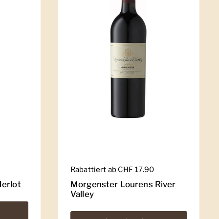
Regulärer Preis
Rabattiert ab CHF 17.90
erlot
Morgenster Lourens River
Valley