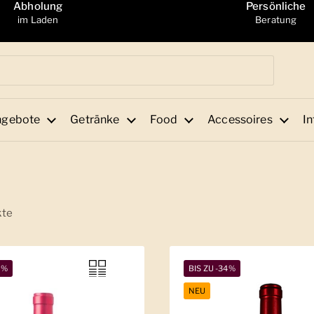
Abholung
Persönliche
im Laden
Beratung
ngebote
Getränke
Food
Accessoires
In
kte
2%
BIS ZU -34%
NEU