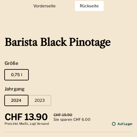
Vorderseite
Zeige Folie 1
Rückseite
Zeige Folie 2
Barista Black Pinotage
Größe
0,75 l
Jahrgang
2024
2023
Regulärer Preis
CHF 13.90
Sale-Preis
CHF 19.90
Sie sparen CHF 6.00
Preis inkl. MwSt., zzgl. Versand
Auf Lager