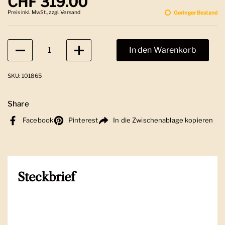
Regulärer Preis
CHF 319.00
Preis inkl. MwSt., zzgl. Versand
Geringer Bestand
Anzahl
In den Warenkorb
SKU: 101865
Share
Facebook
Pinterest
In die Zwischenablage kopieren
Steckbrief