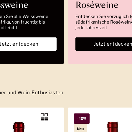
ssweine
Roséweine
den Sie alle Weissweine
Entdecken Sie vorzüglich 
rika, von fruchtig bis
südafrikanische Roséweine
nd leicht
jede Jahreszeit
Jetzt entdecken
Jetzt entdecke
nner und Wein-Enthusiasten
-40%
Neu