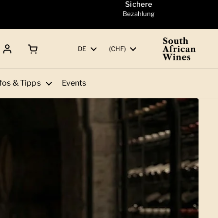
Sichere
Bezahlung
Warenkorb öffnen
Gesamtbetrag:
Sprache
DE
Land/Region
(CHF)
fos & Tipps
Events