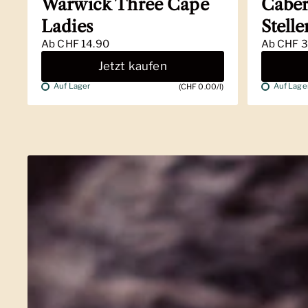
Warwick Three Cape
Caber
Ladies
Stell
Ab
CHF 14.90
Ab
CHF 3
Jetzt kaufen
Auf Lager
Auf Lage
(CHF 0.00/l)