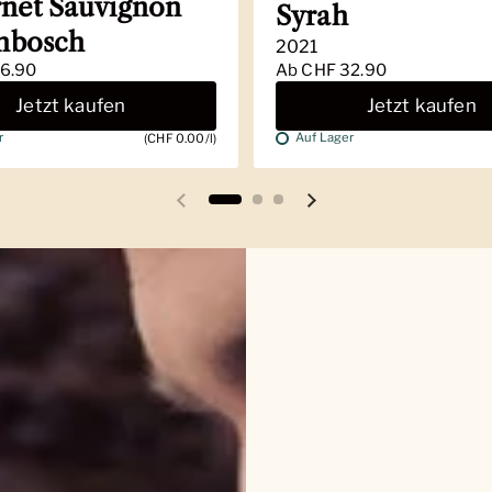
net Sauvignon
Syrah
enbosch
2021
6.90
Ab
CHF 32.90
Jetzt kaufen
Jetzt kaufen
r
Auf Lager
(CHF 0.00/l)
Vorherige Folie
Nächste Folie