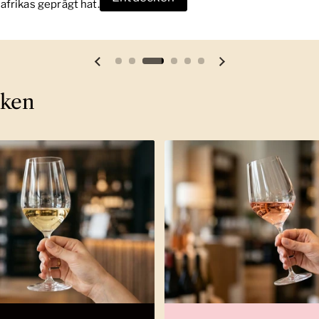
frikas geprägt hat.
Vorherige Folie
Nächste Folie
cken