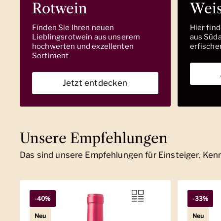
Rotwein
Wei
Finden Sie Ihren neuen
Hier fin
Lieblingsrotwein aus unserem
aus Südaf
hochwerten und exzellenten
erfische
Sortiment
Jetzt entdecken
Unsere Empfehlungen
Das sind unsere Empfehlungen für Einsteiger, Ke
-40%
-33%
Neu
Neu