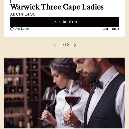
|
Warwick Three Cape Ladies
Ab
CHF 14.90
Jetzt kaufen
Auf Lager
(CHF 0.00/l)
1
/
12
Vorherige Folie
Nächste Folie