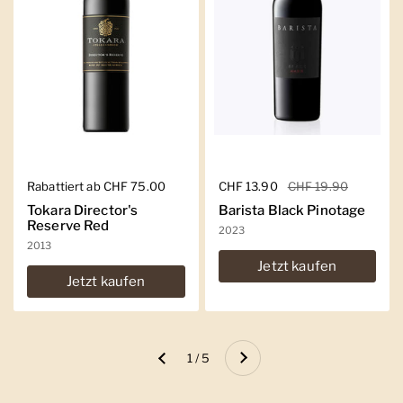
Regulärer Preis
Rabattiert ab CHF 75.00
Regulärer Preis
CHF 13.90
Sale-Preis
CHF 19.90
Tokara Director's
Barista Black Pinotage
Reserve Red
2023
2013
Jetzt kaufen
Jetzt kaufen
Weiter
1 / 5
Zurück