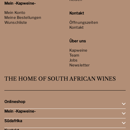
Mein -Kapweine-
Mein Konto
Kontakt
Meine Bestellungen
Wunschliste
Öffnungszeiten
Kontakt
Über uns
Kapweine
Team
Jobs
Newsletter
THE HOME OF SOUTH AFRICAN WINES
Onlineshop
Mein -Kapweine-
Rotweine
Weissweine
Südafrika
Mein Konto
Schaumweine
Meine Bestellungen
Tasting-Sets