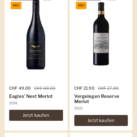
NEU
NEU
Regulärer Preis
CHF 49.00
Sale-Preis
CHF 69.00
Regulärer Preis
CHF 21.90
Sale-Preis
CHF 27.90
Eagles' Nest Merlot
Vergelegen Reserve
Merlot
2016
2021
Jetzt kaufen
Jetzt kaufen