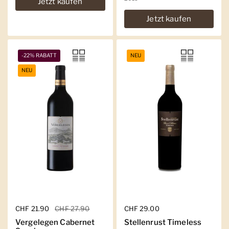
Jetzt kaufen
Jetzt kaufen
-22% RABATT
NEU
NEU
Regulärer Preis
CHF 21.90
Sale-Preis
CHF 27.90
Regulärer Preis
CHF 29.00
Vergelegen Cabernet
Stellenrust Timeless