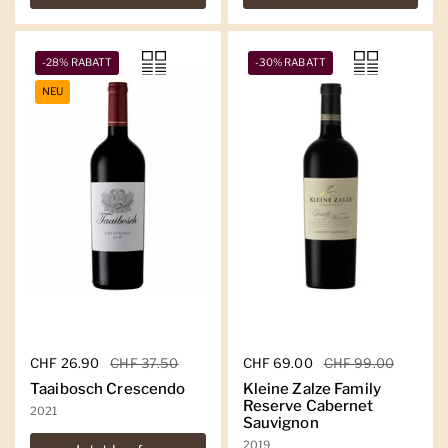
-28% RABATT
-30% RABATT
NEU
Regulärer Preis
CHF 26.90
Sale-Preis
CHF 37.50
Regulärer Preis
CHF 69.00
Sale-Preis
CHF 99.00
Taaibosch Crescendo
Kleine Zalze Family
Reserve Cabernet
2021
Sauvignon
2019