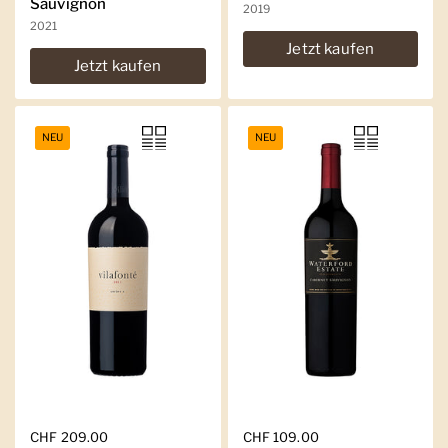
Sauvignon
2019
2021
Jetzt kaufen
Jetzt kaufen
NEU
NEU
Regulärer Preis
CHF 209.00
Regulärer Preis
CHF 109.00