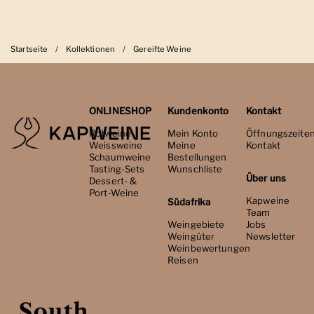
Startseite
/
Kollektionen
/
Gereifte Weine
ONLINESHOP
Kundenkonto
Kontakt
Rotweine
Mein Konto
Öffnungszeite
Weissweine
Meine
Kontakt
Schaumweine
Bestellungen
Tasting-Sets
Wunschliste
Über uns
Dessert- &
Port-Weine
Kapweine
Südafrika
Team
Weingebiete
Jobs
Weingüter
Newsletter
Weinbewertungen
Reisen