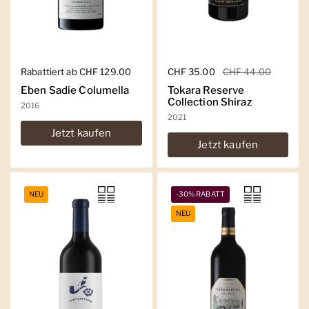
Regulärer Preis
Rabattiert ab CHF 129.00
Regulärer Preis
CHF 35.00
Sale-Preis
CHF 44.00
Eben Sadie Columella
Tokara Reserve
Collection Shiraz
2016
2021
Jetzt kaufen
Jetzt kaufen
NEU
-30% RABATT
NEU