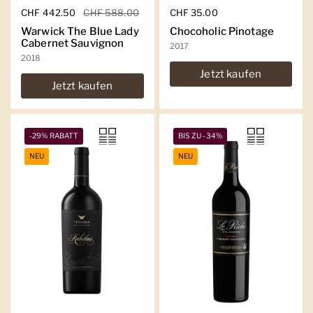
Regulärer Preis
CHF 442.50
Sale-Preis
CHF 588.00
Regulärer Preis
CHF 35.00
Warwick The Blue Lady
Chocoholic Pinotage
Cabernet Sauvignon
2017
2018
Jetzt kaufen
Jetzt kaufen
-29% RABATT
BIS ZU -34%
NEU
NEU