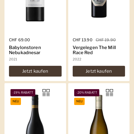
Regulärer Preis
CHF 69.00
Regulärer Preis
CHF 13.90
Sale-Preis
CHF 19.90
Babylonstoren
Vergelegen The Mill
Nebukadnesar
Race Red
2021
2022
Jetzt kaufen
Jetzt kaufen
-19% RABATT
-20% RABATT
NEU
NEU