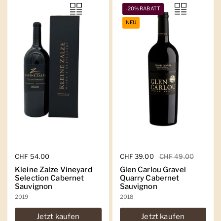
-20% RABATT
NEU
Regulärer Preis
CHF 54.00
Regulärer Preis
CHF 39.00
Sale-Preis
CHF 49.00
Kleine Zalze Vineyard
Glen Carlou Gravel
Selection Cabernet
Quarry Cabernet
Sauvignon
Sauvignon
2019
2018
Jetzt kaufen
Jetzt kaufen