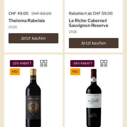
Regulärer Preis
CHF 49.00
Sale-Preis
CHF 69.00
Regulärer Preis
Rabattiert ab CHF 59.00
Thelema Rabelais
Le Riche Cabernet
Sauvignon Reserve
2020
2018
Jetzt kaufen
Jetzt kaufen
-22% RABATT
-38% RABATT
NEU
NEU