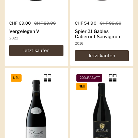
Regulärer Preis
CHF 69.00
Sale-Preis
CHF 89.00
Regulärer Preis
CHF 54.90
Sale-Preis
CHF 89.00
Vergelegen V
Spier 21 Gables
Cabernet Sauvignon
2022
2016
Jetzt kaufen
Jetzt kaufen
NEU
-20% RABATT
NEU