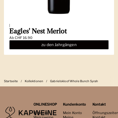
|
Eagles' Nest Merlot
Ab
CHF 16.90
zu den Jahrgängen
Startseite
/
Kollektionen
/
Gabrielskloof Whole Bunch Syrah
ONLINESHOP
Kundenkonto
Kontakt
Rotweine
Mein Konto
Öffnungszeite
Weissweine
Meine
Kontakt