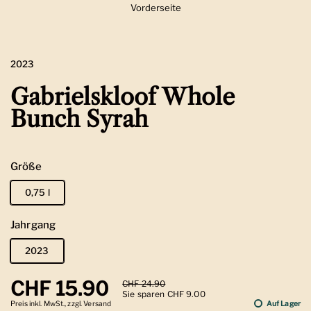
Vorderseite
Zeige Folie 1
2023
Gabrielskloof Whole
Bunch Syrah
Größe
0,75 l
Jahrgang
2023
Regulärer Preis
CHF 15.90
Sale-Preis
CHF 24.90
Sie sparen CHF 9.00
Preis inkl. MwSt., zzgl. Versand
Auf Lager