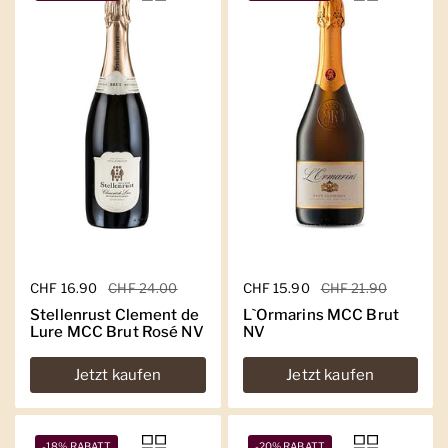
Regulärer Preis
CHF 16.90
Sale-Preis
CHF 24.00
Regulärer Preis
CHF 15.90
Sale-Preis
CHF 21.90
Stellenrust Clement de
L`Ormarins MCC Brut
Lure MCC Brut Rosé NV
NV
Jetzt kaufen
Jetzt kaufen
-18% RABATT
-20% RABATT