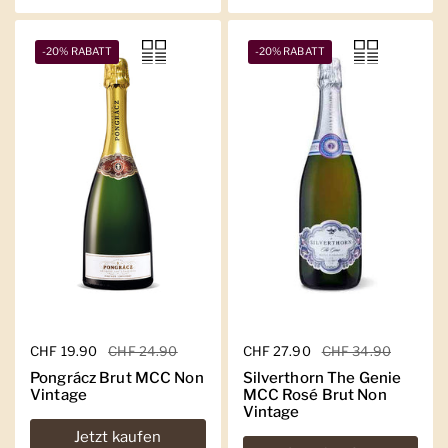
-20% RABATT
-20% RABATT
Regulärer Preis
CHF 19.90
Sale-Preis
CHF 24.90
Regulärer Preis
CHF 27.90
Sale-Preis
CHF 34.90
Pongrácz Brut MCC Non
Silverthorn The Genie
Vintage
MCC Rosé Brut Non
Vintage
Jetzt kaufen