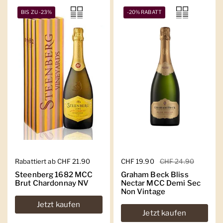
BIS ZU -23%
-20% RABATT
Regulärer Preis
Rabattiert ab CHF 21.90
Regulärer Preis
CHF 19.90
Sale-Preis
CHF 24.90
Steenberg 1682 MCC
Graham Beck Bliss
Brut Chardonnay NV
Nectar MCC Demi Sec
Non Vintage
Jetzt kaufen
Jetzt kaufen