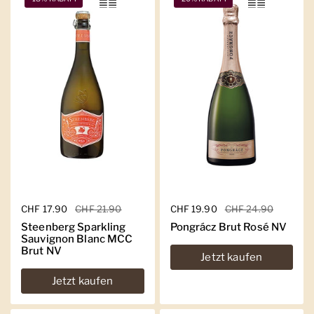
Regulärer Preis
CHF 17.90
Sale-Preis
CHF 21.90
Regulärer Preis
CHF 19.90
Sale-Preis
CHF 24.90
Steenberg Sparkling
Pongrácz Brut Rosé NV
Sauvignon Blanc MCC
Brut NV
Jetzt kaufen
Jetzt kaufen