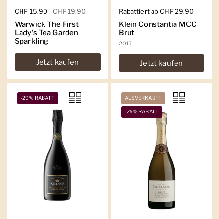
Regulärer Preis
CHF 15.90
Sale-Preis
CHF 19.90
Regulärer Preis
Rabattiert ab CHF 29.90
Warwick The First
Klein Constantia MCC
Lady's Tea Garden
Brut
Sparkling
2017
Jetzt kaufen
Jetzt kaufen
-29% RABATT
AUSVERKAUFT
-29% RABATT