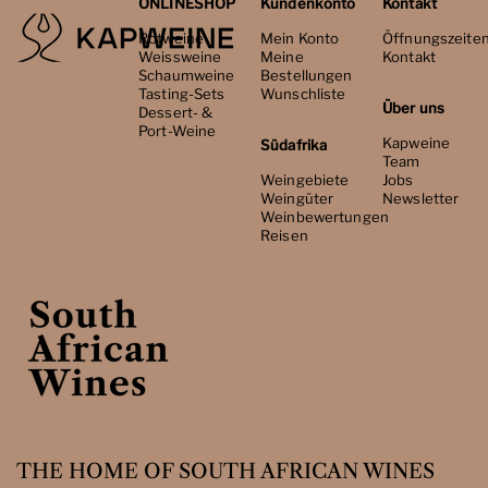
ONLINESHOP
Kundenkonto
Kontakt
Rotweine
Mein Konto
Öffnungszeite
Weissweine
Meine
Kontakt
Schaumweine
Bestellungen
Tasting-Sets
Wunschliste
Über uns
Dessert- &
Port-Weine
Kapweine
Südafrika
Team
Weingebiete
Jobs
Weingüter
Newsletter
Weinbewertungen
Reisen
THE HOME OF SOUTH AFRICAN WINES