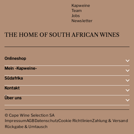
Kapweine
Team
Jobs
Newsletter
THE HOME OF SOUTH AFRICAN WINES
Onlineshop
Mein -Kapweine-
Rotweine
Weissweine
Südafrika
Mein Konto
Schaumweine
Meine Bestellungen
Tasting-Sets
Kontakt
Weingebiete
Wunschliste
Dessert- & Port-Weine
Weingüter
Über uns
Öffnungszeiten
Weinbewertungen
Kontakt
Reisen
Kapweine
Team
© Cape Wine Selection SA
Jobs
Impressum
AGB
Datenschutz
Cookie Richtlinien
Zahlung & Versand
Newsletter
Rückgabe & Umtausch