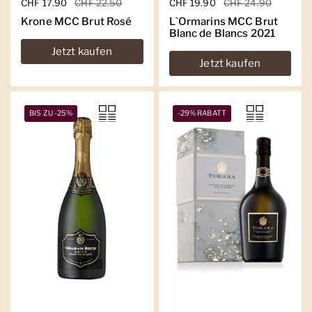
Regulärer Preis
CHF 17.90
Sale-Preis
CHF 22.50
Regulärer Preis
CHF 19.90
Sale-Preis
CHF 24.90
Krone MCC Brut Rosé
L`Ormarins MCC Brut
Blanc de Blancs 2021
Jetzt kaufen
Jetzt kaufen
BIS ZU -25%
-29% RABATT