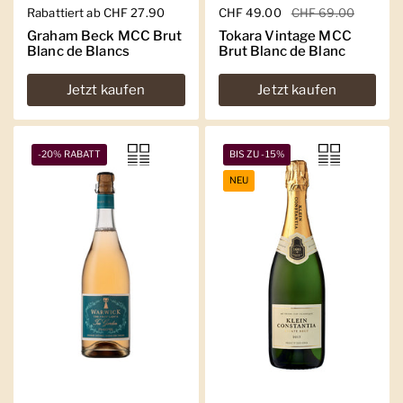
Regulärer Preis
Rabattiert ab CHF 27.90
Regulärer Preis
CHF 49.00
Sale-Preis
CHF 69.00
Graham Beck MCC Brut
Tokara Vintage MCC
Blanc de Blancs
Brut Blanc de Blanc
Jetzt kaufen
Jetzt kaufen
-20% RABATT
BIS ZU -15%
NEU