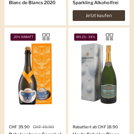
Blanc de Blancs 2020
Sparkling Alkoholfrei
Jetzt kaufen
-20% RABATT
BIS ZU -34%
Regulärer Preis
CHF 39.90
Sale-Preis
CHF 49.90
Regulärer Preis
Rabattiert ab CHF 18.90