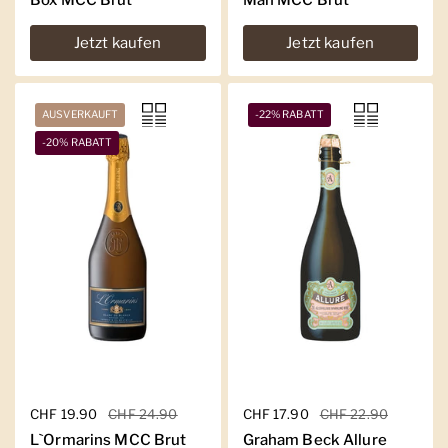
Jetzt kaufen
Jetzt kaufen
AUSVERKAUFT
-22% RABATT
-20% RABATT
Regulärer Preis
CHF 19.90
Sale-Preis
CHF 24.90
Regulärer Preis
CHF 17.90
Sale-Preis
CHF 22.90
L`Ormarins MCC Brut
Graham Beck Allure