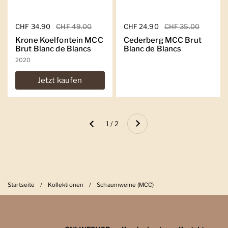
Regulärer Preis
CHF 34.90
Sale-Preis
CHF 49.00
Regulärer Preis
CHF 24.90
Sale-Preis
CHF 35.00
Krone Koelfontein MCC
Cederberg MCC Brut
Brut Blanc de Blancs
Blanc de Blancs
2020
Jetzt kaufen
Weiter
1 / 2
Zurück
Startseite
/
Kollektionen
/
Schaumweine (MCC)