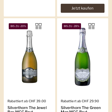
Jetzt kaufen
BIS ZU -20%
BIS ZU -28%
Regulärer Preis
Rabattiert ab CHF 39.00
Regulärer Preis
Rabattiert ab CHF 29.90
Silverthorn The Jewel
Silverthorn The Green
Box MCC Brut
Man MCC Brut