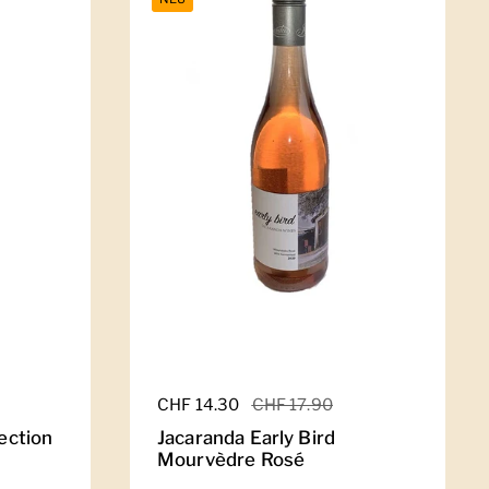
Regulärer Preis
CHF 14.30
Sale-Preis
CHF 17.90
lection
Jacaranda Early Bird
Mourvèdre Rosé