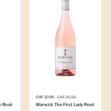
Regulärer Preis
CHF 10.90
Sale-Preis
CHF 15.90
e Rosé
Warwick The First Lady Rosé