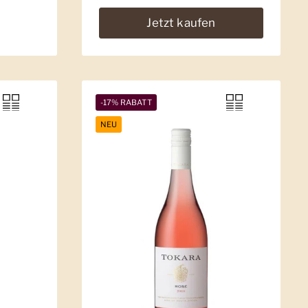
Jetzt kaufen
-17% RABATT
NEU