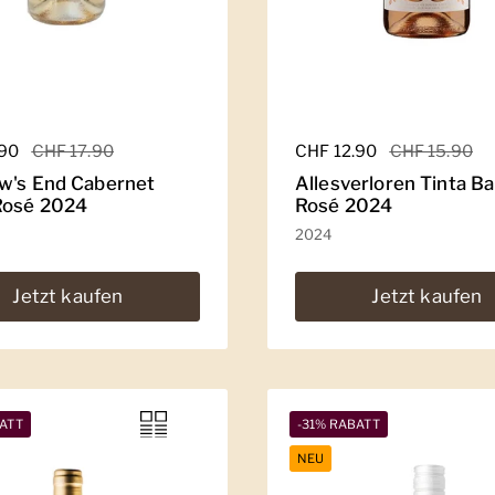
er Preis
.90
Sale-Preis
CHF 17.90
Regulärer Preis
CHF 12.90
Sale-Preis
CHF 15.90
w's End Cabernet
Allesverloren Tinta B
Rosé 2024
Rosé 2024
2024
Jetzt kaufen
Jetzt kaufen
ATT
-31% RABATT
NEU