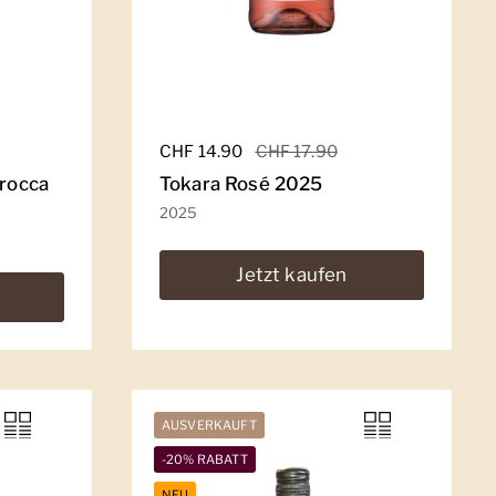
Regulärer Preis
CHF 14.90
Sale-Preis
CHF 17.90
arocca
Tokara Rosé 2025
2025
Jetzt kaufen
AUSVERKAUFT
-20% RABATT
NEU