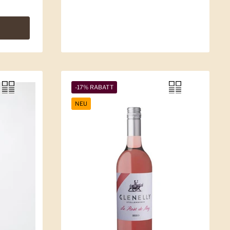
-17% RABATT
NEU