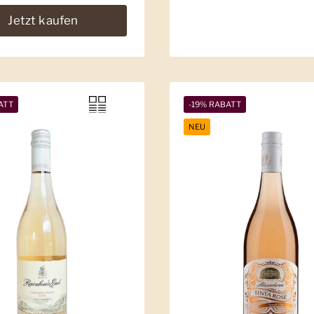
Jetzt kaufen
ATT
-19% RABATT
NEU