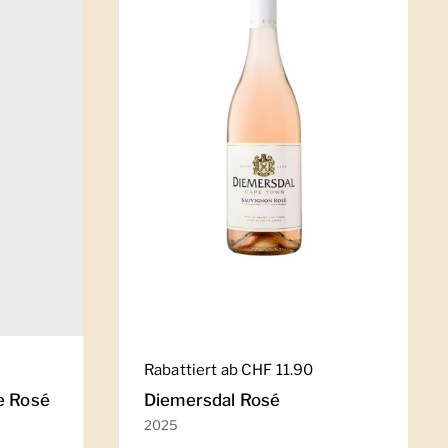
Regulärer Preis
Rabattiert ab CHF 11.90
e Rosé
Diemersdal Rosé
2025