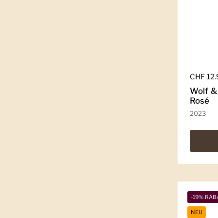
Regulär
CHF 12
Wolf 
Rosé
2023
-19% RAB
NEU