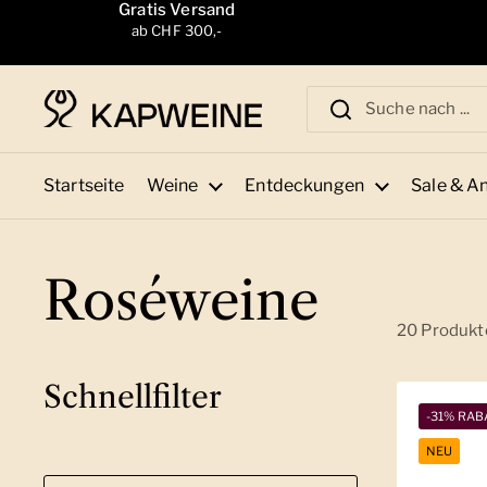
Zum Inhalt springen
Gratis Versand
ab CHF 300,-
Startseite
Weine
Entdeckungen
Sale & A
Roséweine
20 Produkt
Schnellfilter
-31% RAB
NEU