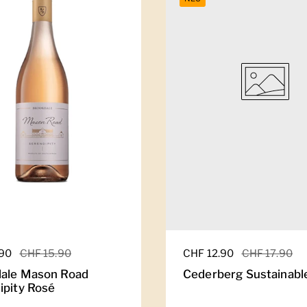
er Preis
.90
Sale-Preis
CHF 15.90
Regulärer Preis
CHF 12.90
Sale-Preis
CHF 17.90
ale Mason Road
Cederberg Sustainabl
ipity Rosé