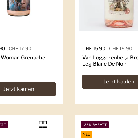
er Preis
.90
Sale-Preis
CHF 17.90
Regulärer Preis
CHF 15.90
Sale-Preis
CHF 19.90
& Woman Grenache
Van Loggerenberg Bre
Leg Blanc De Noir
Jetzt kaufen
Jetzt kaufen
ATT
-22% RABATT
NEU