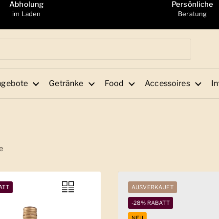
Abholung
Persönliche
im Laden
Beratung
ngebote
Getränke
Food
Accessoires
In
e
ATT
AUSVERKAUFT
-28% RABATT
NEU