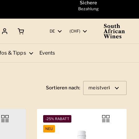
Sichere
Bezahlung
Warenkorb öffnen
Gesamtbetrag:
Sprache
DE
Land/Region
(CHF)
fos & Tipps
Events
Sortieren nach:
-25% RABATT
NEU