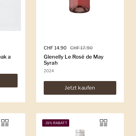
Regulärer Preis
CHF 14.90
Sale-Preis
CHF 17.90
ak a
Glenelly Le Rosé de May
Syrah
2024
Jetzt kaufen
-31% RABATT