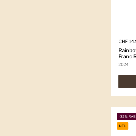
Regulär
CHF 14
Rainbo
Franc 
2024
-32% RAB
NEU