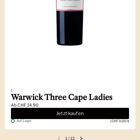
|
Warwick Three Cape Ladies
Ab
CHF 14.90
Jetzt kaufen
Auf Lager
(CHF 0.00/l)
1
/
12