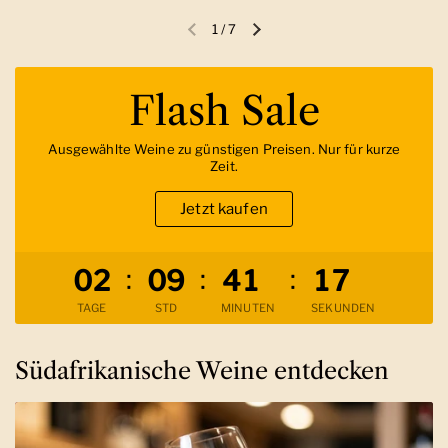
1
/
7
Vorherige Folie
Nächste Folie
Flash Sale
Ausgewählte Weine zu günstigen Preisen. Nur für kurze
Zeit.
Jetzt kaufen
Verbleibende Zeit
:
:
:
0
2
0
9
4
1
1
6
TAGE
STD
MINUTEN
SEKUNDEN
Südafrikanische Weine entdecken