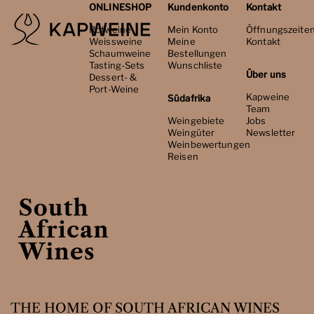
ONLINESHOP
Kundenkonto
Kontakt
Rotweine
Mein Konto
Öffnungszeite
Weissweine
Meine
Kontakt
Schaumweine
Bestellungen
Tasting-Sets
Wunschliste
Über uns
Dessert- &
Port-Weine
Kapweine
Südafrika
Team
Weingebiete
Jobs
Weingüter
Newsletter
Weinbewertungen
Reisen
THE HOME OF SOUTH AFRICAN WINES