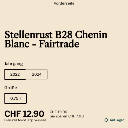
Vorderseite
Zeige Folie 1
Stellenrust B28 Chenin
Blanc - Fairtrade
Jahrgang
2022
2024
Größe
0,75 l
Regulärer Preis
CHF 12.90
Sale-Preis
CHF 19.90
Sie sparen CHF 7.00
Preis inkl. MwSt., zzgl. Versand
Auf Lager