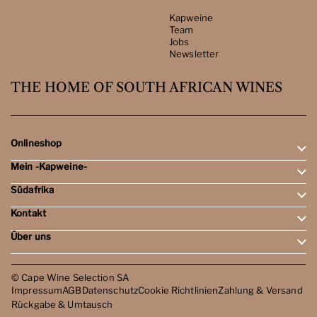
Kapweine
Team
Jobs
Newsletter
THE HOME OF SOUTH AFRICAN WINES
Onlineshop
Mein -Kapweine-
Rotweine
Weissweine
Südafrika
Mein Konto
Schaumweine
Meine Bestellungen
Tasting-Sets
Kontakt
Weingebiete
Wunschliste
Dessert- & Port-Weine
Weingüter
Über uns
Öffnungszeiten
Weinbewertungen
Kontakt
Reisen
Kapweine
Team
© Cape Wine Selection SA
Jobs
Impressum
AGB
Datenschutz
Cookie Richtlinien
Zahlung & Versand
Newsletter
Rückgabe & Umtausch