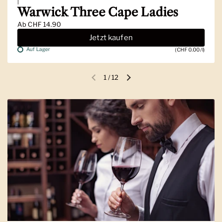
|
Warwick Three Cape Ladies
Ab
CHF 14.90
Jetzt kaufen
Auf Lager
(CHF 0.00/l)
1
/
12
Vorherige Folie
Nächste Folie