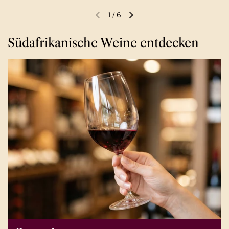
1
/
6
Vorherige Folie
Nächste Folie
Südafrikanische Weine entdecken