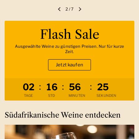
2
/
7
Vorherige Folie
Nächste Folie
Flash Sale
Ausgewählte Weine zu günstigen Preisen. Nur für kurze
Zeit.
Jetzt kaufen
Verbleibende Zeit
:
:
:
0
2
1
6
5
6
2
3
TAGE
STD
MINUTEN
SEKUNDEN
Südafrikanische Weine entdecken