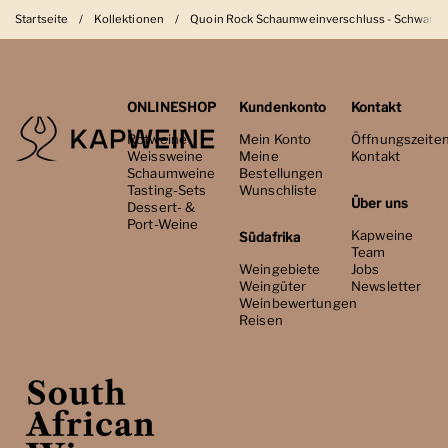
Startseite
/
Kollektionen
/
Quoin Rock Schaumweinverschluss - Schwarz
ONLINESHOP
Kundenkonto
Kontakt
Rotweine
Mein Konto
Öffnungszeite
Weissweine
Meine
Kontakt
Schaumweine
Bestellungen
Tasting-Sets
Wunschliste
Über uns
Dessert- &
Port-Weine
Kapweine
Südafrika
Team
Weingebiete
Jobs
Weingüter
Newsletter
Weinbewertungen
Reisen