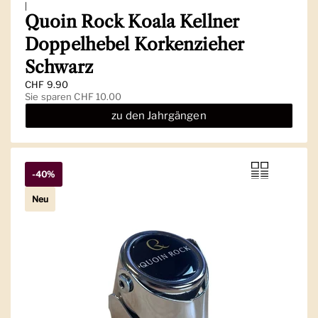
|
Quoin Rock Koala Kellner
Doppelhebel Korkenzieher
Schwarz
Regulärer Preis
CHF 9.90
Sale-Preis
Sie sparen CHF 10.00
zu den Jahrgängen
-40%
Neu