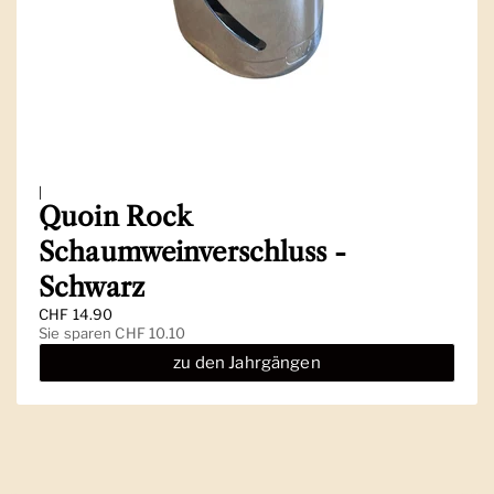
|
Quoin Rock
Schaumweinverschluss -
Schwarz
Regulärer Preis
CHF 14.90
Sale-Preis
Sie sparen CHF 10.10
zu den Jahrgängen