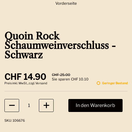
Vorderseite
Zeige Folie 1
Quoin Rock
Schaumweinverschluss -
Schwarz
Regulärer Preis
CHF 14.90
Sale-Preis
CHF 25.00
Sie sparen CHF 10.10
Preis inkl. MwSt., zzgl. Versand
Geringer Bestand
Anzahl
In den Warenkorb
SKU: 106676