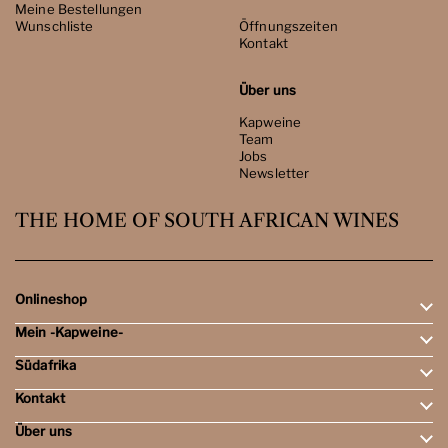
Meine Bestellungen
Wunschliste
Öffnungszeiten
Kontakt
Über uns
Kapweine
Team
Jobs
Newsletter
THE HOME OF SOUTH AFRICAN WINES
Onlineshop
Mein -Kapweine-
Rotweine
Weissweine
Südafrika
Mein Konto
Schaumweine
Meine Bestellungen
Tasting-Sets
Kontakt
Weingebiete
Wunschliste
Dessert- & Port-Weine
Weingüter
Über uns
Öffnungszeiten
Weinbewertungen