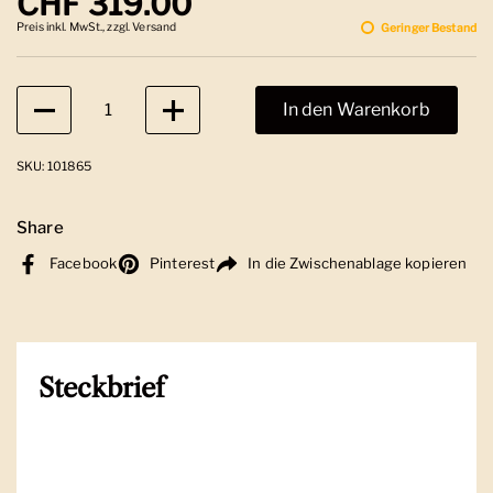
Regulärer Preis
CHF 319.00
Preis inkl. MwSt., zzgl. Versand
Geringer Bestand
Anzahl
In den Warenkorb
SKU: 101865
Share
Facebook
Pinterest
In die Zwischenablage kopieren
Steckbrief