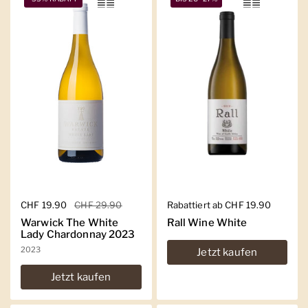
Regulärer Preis
CHF 19.90
Sale-Preis
CHF 29.90
Regulärer Preis
Rabattiert ab CHF 19.90
Warwick The White
Rall Wine White
Lady Chardonnay 2023
2023
Jetzt kaufen
Jetzt kaufen