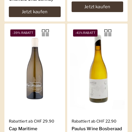
Jetzt kaufen
Jetzt kaufen
-39% RABATT
-41% RABATT
Regulärer Preis
Rabattiert ab CHF 29.90
Regulärer Preis
Rabattiert ab CHF 22.90
Cap Maritime
Paulus Wine Bosberaad