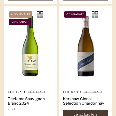
AUSVERKAUFT
-20% RABATT
-28% RABATT
Regulärer Preis
CHF 12.90
Sale-Preis
CHF 17.90
Regulärer Preis
CHF 43.90
Sale-Preis
CHF 54.90
Thelema Sauvignon
Kershaw Clonal
Blanc 2024
Selection Chardonnay
2024
Jetzt kaufen