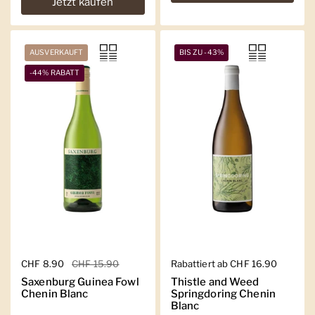
Jetzt kaufen
AUSVERKAUFT
BIS ZU -43%
-44% RABATT
Regulärer Preis
CHF 8.90
Sale-Preis
CHF 15.90
Regulärer Preis
Rabattiert ab CHF 16.90
Saxenburg Guinea Fowl
Thistle and Weed
Chenin Blanc
Springdoring Chenin
Blanc