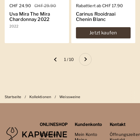
Regulärer Preis
CHF 24.90
Sale-Preis
CHF 29.90
Regulärer Preis
Rabattiert ab CHF 17.90
Uva Mira The Mira
Carinus Rooidraai
Chardonnay 2022
Chenin Blanc
2022
Jetzt kaufen
Weiter
1 / 10
Zurück
Startseite
/
Kollektionen
/
Weissweine
ONLINESHOP
Kundenkonto
Kontakt
Rotweine
Mein Konto
Öffnungszeite
Weissweine
Meine
Kontakt