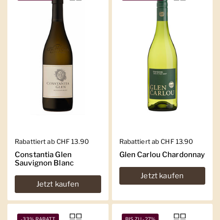
Regulärer Preis
Rabattiert ab CHF 13.90
Regulärer Preis
Rabattiert ab CHF 13.90
Constantia Glen
Glen Carlou Chardonnay
Sauvignon Blanc
Jetzt kaufen
Jetzt kaufen
-33% RABATT
BIS ZU -27%