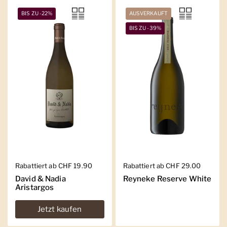
BIS ZU -22%
AUSVERKAUFT
BIS ZU -39%
Regulärer Preis
Rabattiert ab CHF 19.90
Regulärer Preis
Rabattiert ab CHF 29.00
David & Nadia
Reyneke Reserve White
Aristargos
Jetzt kaufen