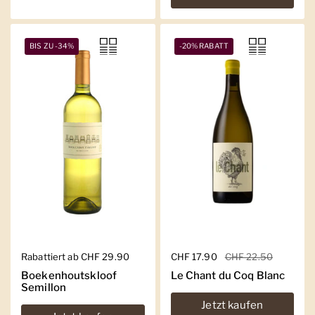
BIS ZU -34%
-20% RABATT
Regulärer Preis
Rabattiert ab CHF 29.90
Regulärer Preis
CHF 17.90
Sale-Preis
CHF 22.50
Boekenhoutskloof
Le Chant du Coq Blanc
Semillon
Jetzt kaufen