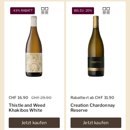
-43% RABATT
BIS ZU -20%
Regulärer Preis
CHF 16.90
Sale-Preis
CHF 29.90
Regulärer Preis
Rabattiert ab CHF 31.90
Thistle and Weed
Creation Chardonnay
Khakibos White
Reserve
Jetzt kaufen
Jetzt kaufen