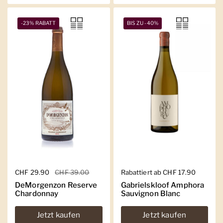
-23% RABATT
BIS ZU -40%
Regulärer Preis
CHF 29.90
Sale-Preis
CHF 39.00
Regulärer Preis
Rabattiert ab CHF 17.90
DeMorgenzon Reserve
Gabrielskloof Amphora
Chardonnay
Sauvignon Blanc
Jetzt kaufen
Jetzt kaufen