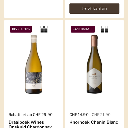
Jetzt kaufen
BIS ZU -20%
-32% RABATT
Regulärer Preis
Rabattiert ab CHF 29.90
Regulärer Preis
CHF 14.90
Sale-Preis
CHF 21.90
Draaiboek Wines
Knorhoek Chenin Blanc
Onskuld Chardonnay