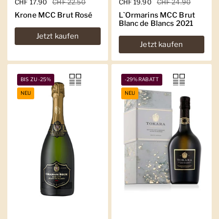
Regulärer Preis
CHF 17.90
Sale-Preis
CHF 22.50
Regulärer Preis
CHF 19.90
Sale-Preis
CHF 24.90
Krone MCC Brut Rosé
L`Ormarins MCC Brut
Blanc de Blancs 2021
Jetzt kaufen
Jetzt kaufen
BIS ZU -25%
-29% RABATT
NEU
NEU