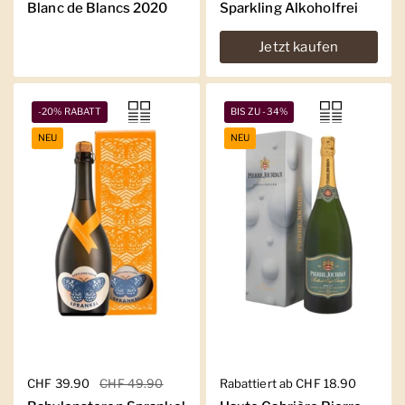
Blanc de Blancs 2020
Sparkling Alkoholfrei
Jetzt kaufen
-20% RABATT
BIS ZU -34%
NEU
NEU
Regulärer Preis
CHF 39.90
Sale-Preis
CHF 49.90
Regulärer Preis
Rabattiert ab CHF 18.90