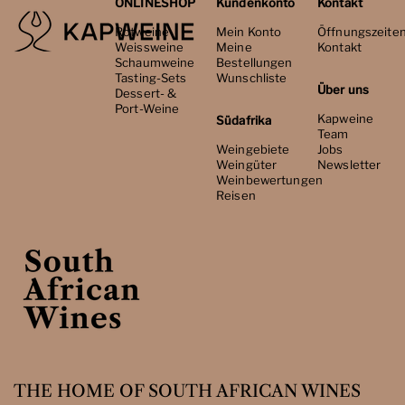
ONLINESHOP
Kundenkonto
Kontakt
Rotweine
Mein Konto
Öffnungszeite
Weissweine
Meine
Kontakt
Schaumweine
Bestellungen
Tasting-Sets
Wunschliste
Über uns
Dessert- &
Port-Weine
Kapweine
Südafrika
Team
Weingebiete
Jobs
Weingüter
Newsletter
Weinbewertungen
Reisen
THE HOME OF SOUTH AFRICAN WINES