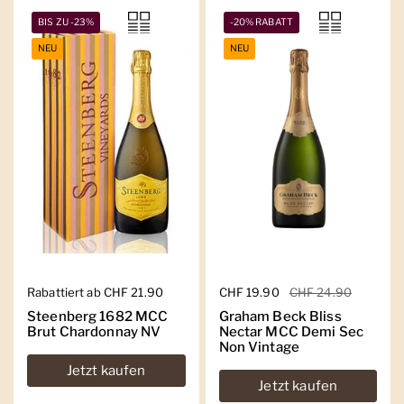
BIS ZU -23%
-20% RABATT
NEU
NEU
Regulärer Preis
Rabattiert ab CHF 21.90
Regulärer Preis
CHF 19.90
Sale-Preis
CHF 24.90
Steenberg 1682 MCC
Graham Beck Bliss
Brut Chardonnay NV
Nectar MCC Demi Sec
Non Vintage
Jetzt kaufen
Jetzt kaufen