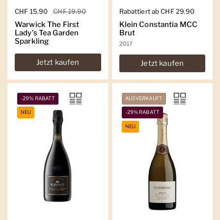
Regulärer Preis
CHF 15.90
Sale-Preis
CHF 19.90
Regulärer Preis
Rabattiert ab CHF 29.90
Warwick The First
Klein Constantia MCC
Lady's Tea Garden
Brut
Sparkling
2017
Jetzt kaufen
Jetzt kaufen
-29% RABATT
AUSVERKAUFT
NEU
-29% RABATT
NEU