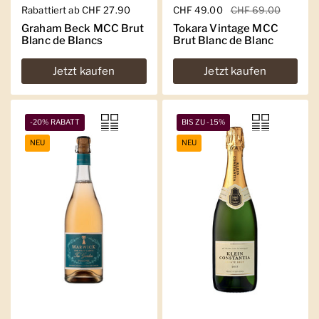
Regulärer Preis
Rabattiert ab CHF 27.90
Regulärer Preis
CHF 49.00
Sale-Preis
CHF 69.00
Graham Beck MCC Brut
Tokara Vintage MCC
Blanc de Blancs
Brut Blanc de Blanc
Jetzt kaufen
Jetzt kaufen
-20% RABATT
BIS ZU -15%
NEU
NEU