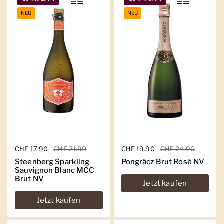
NEU
NEU
Regulärer Preis
CHF 17.90
Sale-Preis
CHF 21.90
Regulärer Preis
CHF 19.90
Sale-Preis
CHF 24.90
Steenberg Sparkling
Pongrácz Brut Rosé NV
Sauvignon Blanc MCC
Brut NV
Jetzt kaufen
Jetzt kaufen