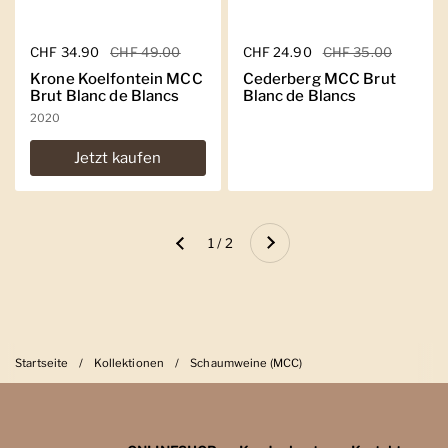
Regulärer Preis
CHF 34.90
Sale-Preis
CHF 49.00
Regulärer Preis
CHF 24.90
Sale-Preis
CHF 35.00
Krone Koelfontein MCC
Cederberg MCC Brut
Brut Blanc de Blancs
Blanc de Blancs
2020
Jetzt kaufen
Weiter
1 / 2
Zurück
Startseite
/
Kollektionen
/
Schaumweine (MCC)