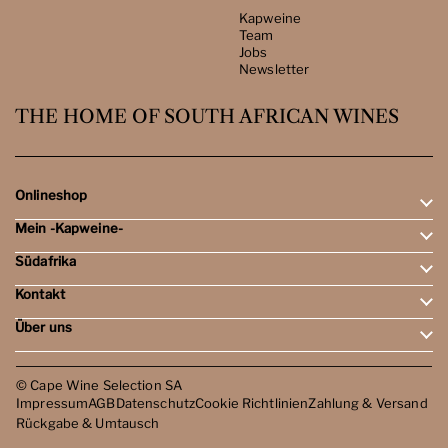
Kapweine
Team
Jobs
Newsletter
THE HOME OF SOUTH AFRICAN WINES
Onlineshop
Mein -Kapweine-
Rotweine
Weissweine
Südafrika
Mein Konto
Schaumweine
Meine Bestellungen
Tasting-Sets
Kontakt
Weingebiete
Wunschliste
Dessert- & Port-Weine
Weingüter
Über uns
Öffnungszeiten
Weinbewertungen
Kontakt
Reisen
Kapweine
Team
© Cape Wine Selection SA
Jobs
Impressum
AGB
Datenschutz
Cookie Richtlinien
Zahlung & Versand
Newsletter
Rückgabe & Umtausch