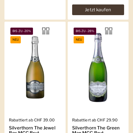
Jetzt kaufen
BIS ZU -20%
BIS ZU -28%
NEU
NEU
Regulärer Preis
Rabattiert ab CHF 39.00
Regulärer Preis
Rabattiert ab CHF 29.90
Silverthorn The Jewel
Silverthorn The Green
Box MCC Brut
Man MCC Brut