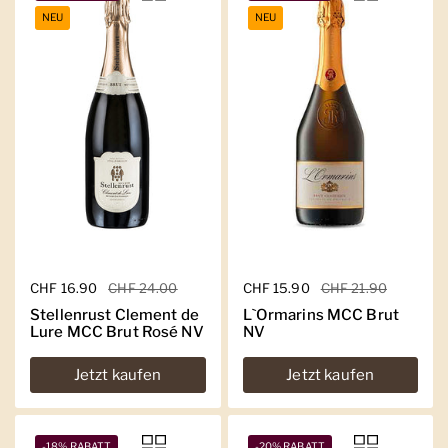
NEU
NEU
Regulärer Preis
CHF 16.90
Sale-Preis
CHF 24.00
Regulärer Preis
CHF 15.90
Sale-Preis
CHF 21.90
Stellenrust Clement de
L`Ormarins MCC Brut
Lure MCC Brut Rosé NV
NV
Jetzt kaufen
Jetzt kaufen
-18% RABATT
-20% RABATT