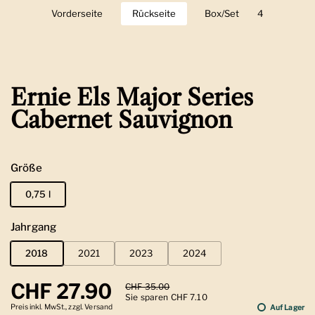
Vorderseite
Zeige Folie 1
Rückseite
Zeige Folie 2
Box/Set
Zeige Folie 3
4
Zeige Folie 
Ernie Els Major Series
Cabernet Sauvignon
Größe
0,75 l
Jahrgang
2018
2021
2023
2024
Regulärer Preis
CHF 27.90
Sale-Preis
CHF 35.00
Sie sparen CHF 7.10
Preis inkl. MwSt., zzgl. Versand
Auf Lager