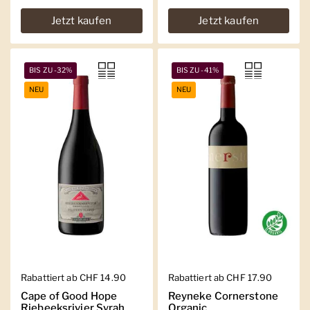
Jetzt kaufen
Jetzt kaufen
BIS ZU -32%
BIS ZU -41%
NEU
NEU
Regulärer Preis
Rabattiert ab CHF 14.90
Regulärer Preis
Rabattiert ab CHF 17.90
Cape of Good Hope
Reyneke Cornerstone
Riebeeksrivier Syrah
Organic