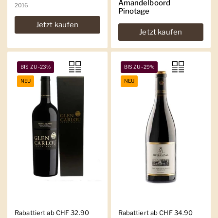
Amandelboord
2016
Pinotage
Jetzt kaufen
Jetzt kaufen
BIS ZU -23%
BIS ZU -29%
NEU
NEU
Regulärer Preis
Rabattiert ab CHF 32.90
Regulärer Preis
Rabattiert ab CHF 34.90