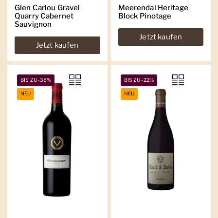
Glen Carlou Gravel
Meerendal Heritage
Quarry Cabernet
Block Pinotage
Sauvignon
Jetzt kaufen
Jetzt kaufen
BIS ZU -38%
BIS ZU -22%
NEU
NEU