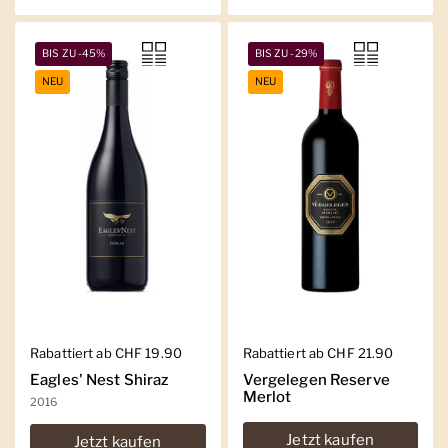
BIS ZU -45%
BIS ZU -29%
NEU
NEU
Regulärer Preis
Rabattiert ab CHF 19.90
Regulärer Preis
Rabattiert ab CHF 21.90
Eagles' Nest Shiraz
Vergelegen Reserve
Merlot
2016
Jetzt kaufen
Jetzt kaufen