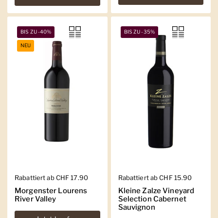
BIS ZU -40%
BIS ZU -35%
NEU
Regulärer Preis
Rabattiert ab CHF 17.90
Regulärer Preis
Rabattiert ab CHF 15.90
Morgenster Lourens
Kleine Zalze Vineyard
River Valley
Selection Cabernet
Sauvignon