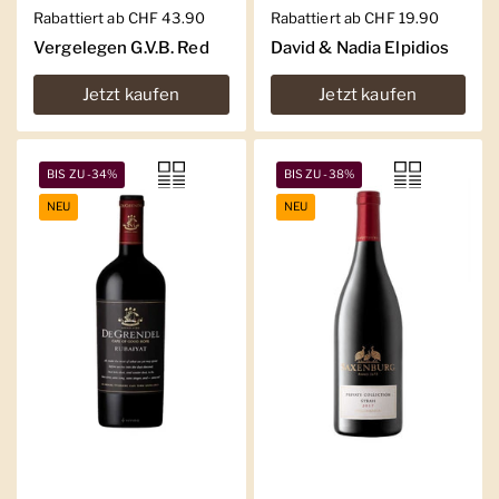
Regulärer Preis
Rabattiert ab CHF 43.90
Regulärer Preis
Rabattiert ab CHF 19.90
Vergelegen G.V.B. Red
David & Nadia Elpidios
Jetzt kaufen
Jetzt kaufen
BIS ZU -34%
BIS ZU -38%
NEU
NEU