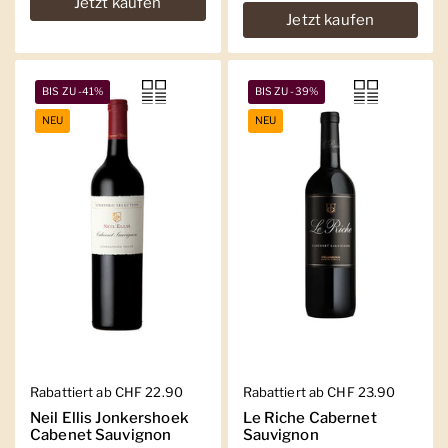
Jetzt kaufen
Jetzt kaufen
BIS ZU -41%
BIS ZU -39%
NEU
NEU
Regulärer Preis
Rabattiert ab CHF 22.90
Regulärer Preis
Rabattiert ab CHF 23.90
Neil Ellis Jonkershoek
Le Riche Cabernet
Cabenet Sauvignon
Sauvignon