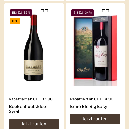
BIS ZU -25%
BIS ZU -34%
NEU
Regulärer Preis
Rabattiert ab CHF 32.90
Regulärer Preis
Rabattiert ab CHF 14.90
Boekenhoutskloof
Ernie Els Big Easy
Syrah
Jetzt kaufen
Jetzt kaufen