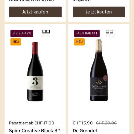
Jetzt kaufen
Jetzt kaufen
BIS ZU -42%
-45% RABATT
NEU
NEU
Regulärer Preis
Rabattiert ab CHF 17.90
Regulärer Preis
CHF 15.90
Sale-Preis
CHF 29.00
Spier Creative Block 3 *
De Grendel