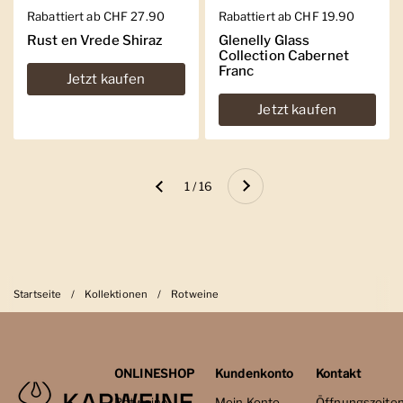
Regulärer Preis
Rabattiert ab CHF 27.90
Regulärer Preis
Rabattiert ab CHF 19.90
Rust en Vrede Shiraz
Glenelly Glass
Collection Cabernet
Franc
Jetzt kaufen
Jetzt kaufen
Weiter
1 / 16
Zurück
Startseite
/
Kollektionen
/
Rotweine
ONLINESHOP
Kundenkonto
Kontakt
Rotweine
Mein Konto
Öffnungszeite