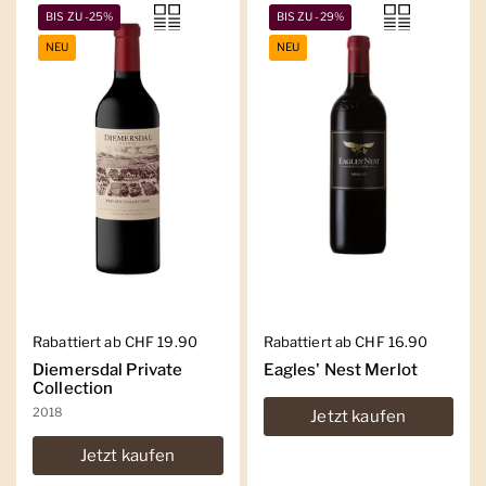
BIS ZU -25%
BIS ZU -29%
NEU
NEU
Regulärer Preis
Rabattiert ab CHF 19.90
Regulärer Preis
Rabattiert ab CHF 16.90
Diemersdal Private
Eagles' Nest Merlot
Collection
2018
Jetzt kaufen
Jetzt kaufen