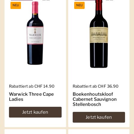
NEU
NEU
Regulärer Preis
Rabattiert ab CHF 14.90
Regulärer Preis
Rabattiert ab CHF 36.90
Warwick Three Cape
Boekenhoutskloof
Ladies
Cabernet Sauvignon
Stellenbosch
Jetzt kaufen
Jetzt kaufen