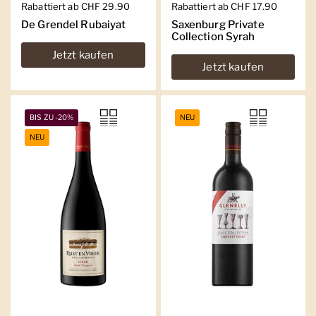
Regulärer Preis
Rabattiert ab CHF 29.90
Regulärer Preis
Rabattiert ab CHF 17.90
De Grendel Rubaiyat
Saxenburg Private
Collection Syrah
Jetzt kaufen
Jetzt kaufen
BIS ZU -20%
NEU
NEU