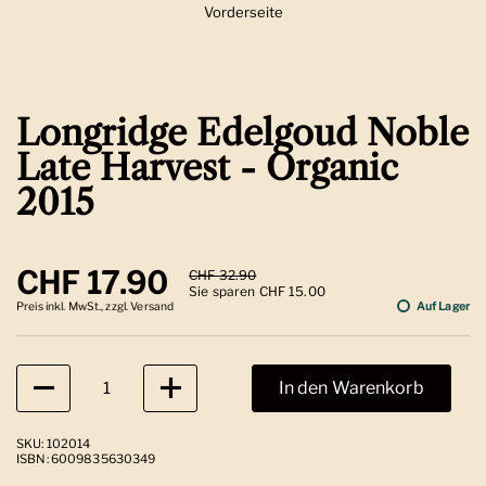
Vorderseite
Zeige Folie 1
Longridge Edelgoud Noble
Late Harvest - Organic
2015
Regulärer Preis
CHF 17.90
Sale-Preis
CHF 32.90
Sie sparen CHF 15.00
Preis inkl. MwSt., zzgl. Versand
Auf Lager
Anzahl
In den Warenkorb
SKU: 102014
ISBN: 6009835630349