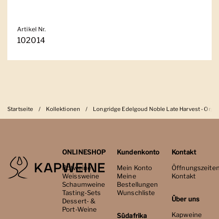
Artikel Nr.
102014
Startseite
/
Kollektionen
/
Longridge Edelgoud Noble Late Harvest - Orga
ONLINESHOP
Kundenkonto
Kontakt
Rotweine
Mein Konto
Öffnungszeite
Weissweine
Meine
Kontakt
Schaumweine
Bestellungen
Tasting-Sets
Wunschliste
Über uns
Dessert- &
Port-Weine
Kapweine
Südafrika