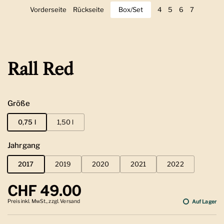
Vorderseite
Zeige Folie 1
Rückseite
Zeige Folie 2
Box/Set
Zeige Folie 3
4
Zeige Folie 4
5
Zeige Folie 5
6
Zeige Folie 6
7
Zeige Foli
Rall Red
Größe
0,75 l
1,50 l
Jahrgang
2017
2019
2020
2021
2022
Regulärer Preis
CHF 49.00
Preis inkl. MwSt., zzgl. Versand
Auf Lager