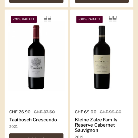
-28% RABATT
-30% RABATT
Regulärer Preis
CHF 26.90
Sale-Preis
CHF 37.50
Regulärer Preis
CHF 69.00
Sale-Preis
CHF 99.00
Taaibosch Crescendo
Kleine Zalze Family
Reserve Cabernet
2021
Sauvignon
2019