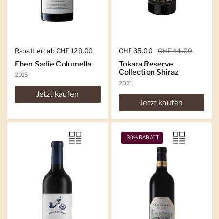
Regulärer Preis
Rabattiert ab CHF 129.00
Regulärer Preis
CHF 35.00
Sale-Preis
CHF 44.00
Eben Sadie Columella
Tokara Reserve
Collection Shiraz
2016
2021
Jetzt kaufen
Jetzt kaufen
-30% RABATT