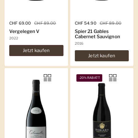
Regulärer Preis
CHF 69.00
Sale-Preis
CHF 89.00
Regulärer Preis
CHF 54.90
Sale-Preis
CHF 89.00
Vergelegen V
Spier 21 Gables
Cabernet Sauvignon
2022
2016
Jetzt kaufen
Jetzt kaufen
-20% RABATT