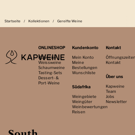
Startseite
/
Kollektionen
/
Gereifte Weine
ONLINESHOP
Kundenkonto
Kontakt
Rotweine
Mein Konto
Öffnungszeite
Weissweine
Meine
Kontakt
Schaumweine
Bestellungen
Tasting-Sets
Wunschliste
Über uns
Dessert- &
Port-Weine
Kapweine
Südafrika
Team
Weingebiete
Jobs
Weingüter
Newsletter
Weinbewertungen
Reisen