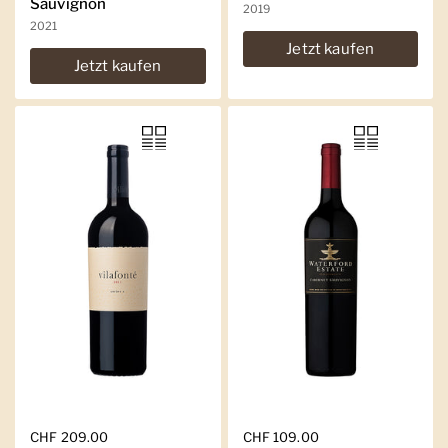
Sauvignon
2019
2021
Jetzt kaufen
Jetzt kaufen
Regulärer Preis
CHF 209.00
Regulärer Preis
CHF 109.00