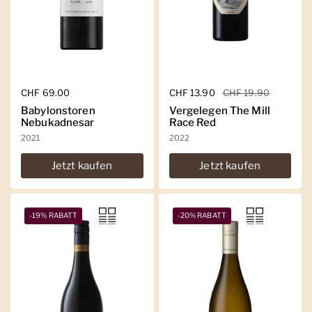
Regulärer Preis
CHF 69.00
Regulärer Preis
CHF 13.90
Sale-Preis
CHF 19.90
Babylonstoren
Vergelegen The Mill
Nebukadnesar
Race Red
2021
2022
Jetzt kaufen
Jetzt kaufen
-19% RABATT
-20% RABATT