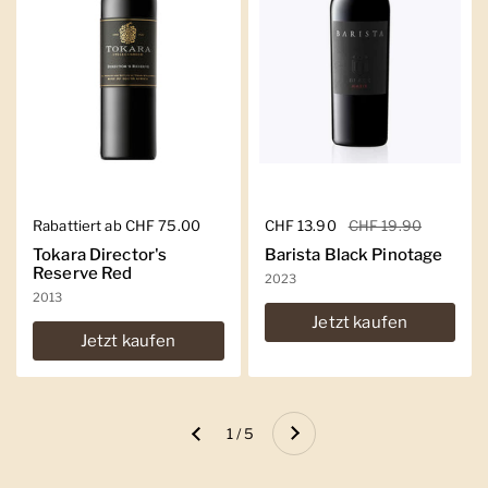
Regulärer Preis
Rabattiert ab CHF 75.00
Regulärer Preis
CHF 13.90
Sale-Preis
CHF 19.90
Tokara Director's
Barista Black Pinotage
Reserve Red
2023
2013
Jetzt kaufen
Jetzt kaufen
Weiter
1 / 5
Zurück