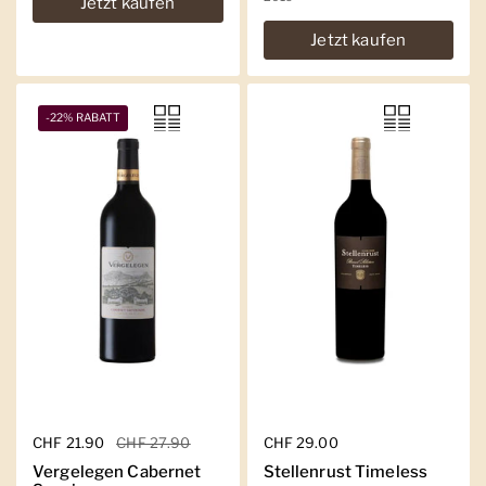
Jetzt kaufen
Jetzt kaufen
-22% RABATT
Regulärer Preis
CHF 21.90
Sale-Preis
CHF 27.90
Regulärer Preis
CHF 29.00
Vergelegen Cabernet
Stellenrust Timeless