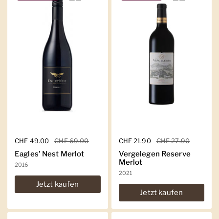
Regulärer Preis
CHF 49.00
Sale-Preis
CHF 69.00
Regulärer Preis
CHF 21.90
Sale-Preis
CHF 27.90
Eagles' Nest Merlot
Vergelegen Reserve
Merlot
2016
2021
Jetzt kaufen
Jetzt kaufen