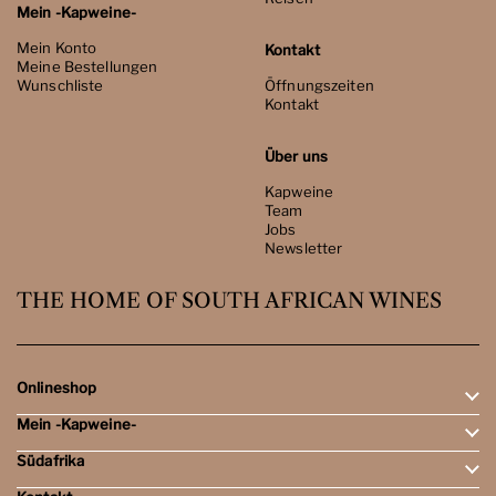
Mein -Kapweine-
Mein Konto
Kontakt
Meine Bestellungen
Wunschliste
Öffnungszeiten
Kontakt
Über uns
Kapweine
Team
Jobs
Newsletter
THE HOME OF SOUTH AFRICAN WINES
Onlineshop
Mein -Kapweine-
Rotweine
Weissweine
Südafrika
Mein Konto
Schaumweine
Meine Bestellungen
Tasting-Sets