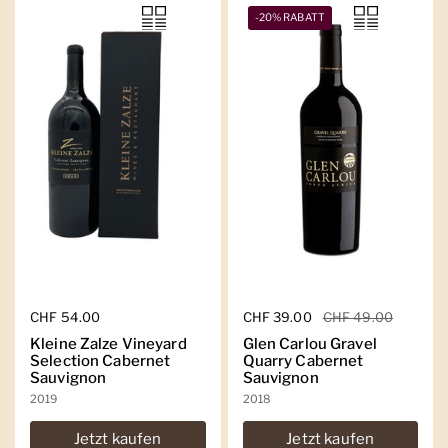
-20% RABATT
Regulärer Preis
CHF 54.00
Regulärer Preis
CHF 39.00
Sale-Preis
CHF 49.00
Kleine Zalze Vineyard
Glen Carlou Gravel
Selection Cabernet
Quarry Cabernet
Sauvignon
Sauvignon
2019
2018
Jetzt kaufen
Jetzt kaufen