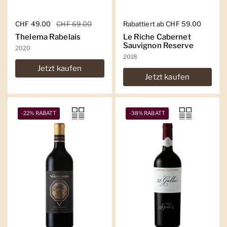
Regulärer Preis
CHF 49.00
Sale-Preis
CHF 69.00
Regulärer Preis
Rabattiert ab CHF 59.00
Thelema Rabelais
Le Riche Cabernet
Sauvignon Reserve
2020
2018
Jetzt kaufen
Jetzt kaufen
-22% RABATT
-38% RABATT