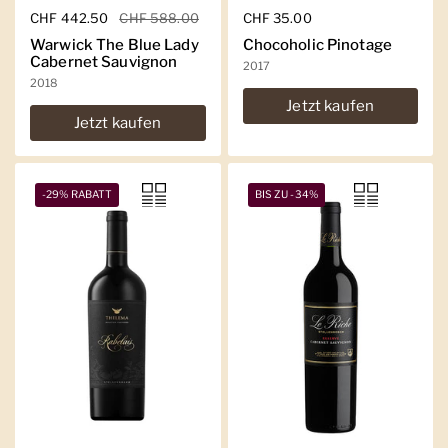
Regulärer Preis
CHF 442.50
Sale-Preis
CHF 588.00
Regulärer Preis
CHF 35.00
Warwick The Blue Lady
Chocoholic Pinotage
Cabernet Sauvignon
2017
2018
Jetzt kaufen
Jetzt kaufen
-29% RABATT
BIS ZU -34%