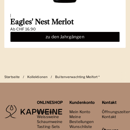
|
Eagles' Nest Merlot
Ab
CHF 16.90
zu den Jahrgängen
Startseite
/
Kollektionen
/
Buitenverwachting Meifort *
ONLINESHOP
Kundenkonto
Kontakt
Rotweine
Mein Konto
Öffnungszeite
Weissweine
Meine
Kontakt
Schaumweine
Bestellungen
Tasting-Sets
Wunschliste