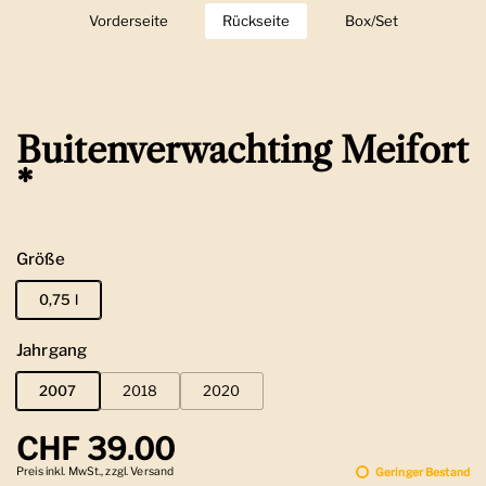
Vorderseite
Zeige Folie 1
Rückseite
Zeige Folie 2
Box/Set
Zeige Folie 3
Buitenverwachting Meifort
*
Größe
0,75 l
Jahrgang
2007
2018
2020
Regulärer Preis
CHF 39.00
Preis inkl. MwSt., zzgl. Versand
Geringer Bestand