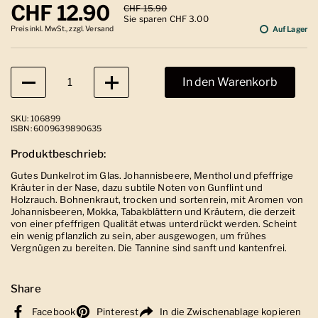
Regulärer Preis
CHF 12.90
Sale-Preis
CHF 15.90
Sie sparen CHF 3.00
Preis inkl. MwSt., zzgl. Versand
Auf Lager
Anzahl
In den Warenkorb
SKU: 106899
ISBN: 6009639890635
Produktbeschrieb:
Gutes Dunkelrot im Glas. Johannisbeere, Menthol und pfeffrige
Kräuter in der Nase, dazu subtile Noten von Gunflint und
Holzrauch. Bohnenkraut, trocken und sortenrein, mit Aromen von
Johannisbeeren, Mokka, Tabakblättern und Kräutern, die derzeit
von einer pfeffrigen Qualität etwas unterdrückt werden. Scheint
ein wenig pflanzlich zu sein, aber ausgewogen, um frühes
Vergnügen zu bereiten. Die Tannine sind sanft und kantenfrei.
Share
Facebook
Pinterest
In die Zwischenablage kopieren