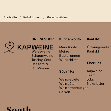
Startseite
/
Kollektionen
/
Gereifte Weine
ONLINESHOP
Kundenkonto
Kontakt
Rotweine
Mein Konto
Öffnungszeite
Weissweine
Meine
Kontakt
Schaumweine
Bestellungen
Tasting-Sets
Wunschliste
Über uns
Dessert- &
Port-Weine
Kapweine
Südafrika
Team
Weingebiete
Jobs
Weingüter
Newsletter
Weinbewertungen
Reisen