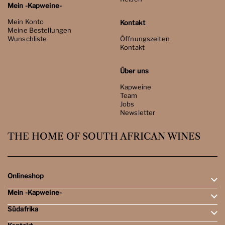
Mein -Kapweine-
Mein Konto
Kontakt
Meine Bestellungen
Wunschliste
Öffnungszeiten
Kontakt
Über uns
Kapweine
Team
Jobs
Newsletter
THE HOME OF SOUTH AFRICAN WINES
Onlineshop
Mein -Kapweine-
Rotweine
Weissweine
Südafrika
Mein Konto
Schaumweine
Meine Bestellungen
Tasting-Sets