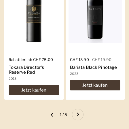
Regulärer Preis
Rabattiert ab CHF 75.00
Regulärer Preis
CHF 13.90
Sale-Preis
CHF 19.90
Tokara Director's
Barista Black Pinotage
Reserve Red
2023
2013
Jetzt kaufen
Jetzt kaufen
Weiter
1 / 5
Zurück