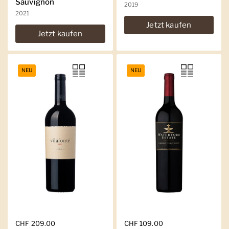
Sauvignon
2019
2021
Jetzt kaufen
Jetzt kaufen
NEU
NEU
Regulärer Preis
CHF 209.00
Regulärer Preis
CHF 109.00