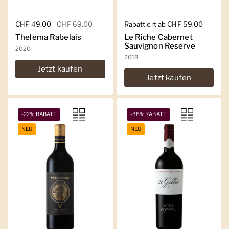
Regulärer Preis
CHF 49.00
Sale-Preis
CHF 69.00
Regulärer Preis
Rabattiert ab CHF 59.00
Thelema Rabelais
Le Riche Cabernet
Sauvignon Reserve
2020
2018
Jetzt kaufen
Jetzt kaufen
-22% RABATT
-38% RABATT
NEU
NEU