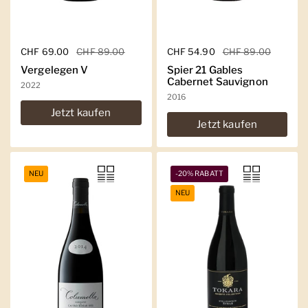
Regulärer Preis
CHF 69.00
Sale-Preis
CHF 89.00
Regulärer Preis
CHF 54.90
Sale-Preis
CHF 89.00
Vergelegen V
Spier 21 Gables
Cabernet Sauvignon
2022
2016
Jetzt kaufen
Jetzt kaufen
NEU
-20% RABATT
NEU