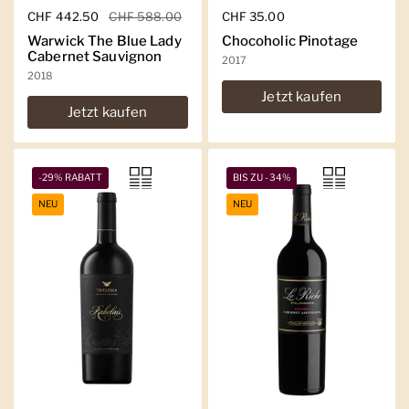
Regulärer Preis
CHF 442.50
Sale-Preis
CHF 588.00
Regulärer Preis
CHF 35.00
Warwick The Blue Lady
Chocoholic Pinotage
Cabernet Sauvignon
2017
2018
Jetzt kaufen
Jetzt kaufen
-29% RABATT
BIS ZU -34%
NEU
NEU