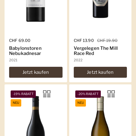
Regulärer Preis
CHF 69.00
Regulärer Preis
CHF 13.90
Sale-Preis
CHF 19.90
Babylonstoren
Vergelegen The Mill
Nebukadnesar
Race Red
2021
2022
Jetzt kaufen
Jetzt kaufen
-19% RABATT
-20% RABATT
NEU
NEU