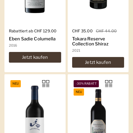
Regulärer Preis
Rabattiert ab CHF 129.00
Regulärer Preis
CHF 35.00
Sale-Preis
CHF 44.00
Eben Sadie Columella
Tokara Reserve
Collection Shiraz
2016
2021
Jetzt kaufen
Jetzt kaufen
NEU
-30% RABATT
NEU