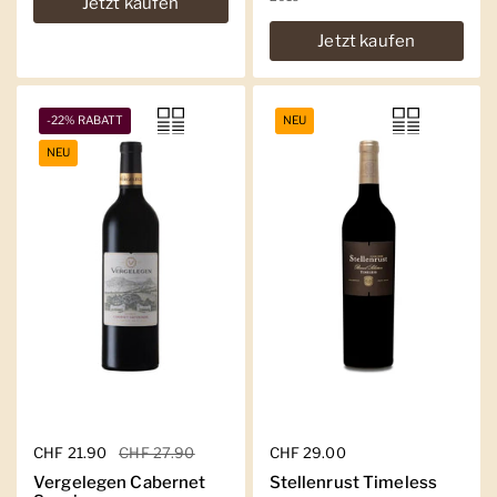
Jetzt kaufen
Jetzt kaufen
-22% RABATT
NEU
NEU
Regulärer Preis
CHF 21.90
Sale-Preis
CHF 27.90
Regulärer Preis
CHF 29.00
Vergelegen Cabernet
Stellenrust Timeless