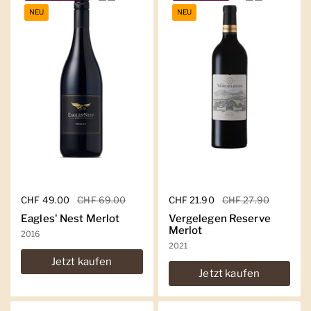
NEU
NEU
Regulärer Preis
CHF 49.00
Sale-Preis
CHF 69.00
Regulärer Preis
CHF 21.90
Sale-Preis
CHF 27.90
Eagles' Nest Merlot
Vergelegen Reserve
Merlot
2016
2021
Jetzt kaufen
Jetzt kaufen