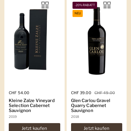
-20% RABATT
NEU
Regulärer Preis
CHF 54.00
Regulärer Preis
CHF 39.00
Sale-Preis
CHF 49.00
Kleine Zalze Vineyard
Glen Carlou Gravel
Selection Cabernet
Quarry Cabernet
Sauvignon
Sauvignon
2019
2018
Jetzt kaufen
Jetzt kaufen