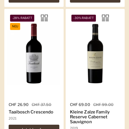
-28% RABATT
-30% RABATT
NEU
Regulärer Preis
CHF 26.90
Sale-Preis
CHF 37.50
Regulärer Preis
CHF 69.00
Sale-Preis
CHF 99.00
Taaibosch Crescendo
Kleine Zalze Family
Reserve Cabernet
2021
Sauvignon
2019