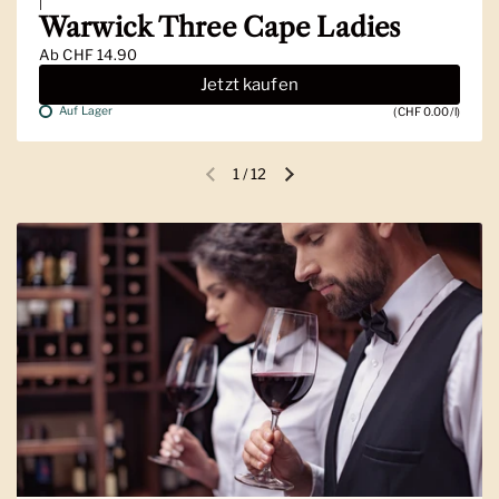
|
Warwick Three Cape Ladies
Ab
CHF 14.90
Jetzt kaufen
Auf Lager
(CHF 0.00/l)
1
/
12
Vorherige Folie
Nächste Folie