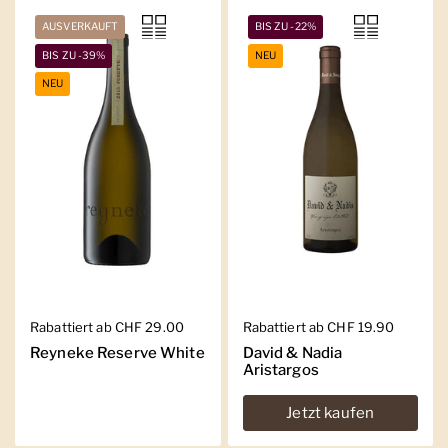
AUSVERKAUFT
BIS ZU -22%
BIS ZU -39%
NEU
NEU
Regulärer Preis
Rabattiert ab CHF 29.00
Regulärer Preis
Rabattiert ab CHF 19.90
Reyneke Reserve White
David & Nadia
Aristargos
Jetzt kaufen