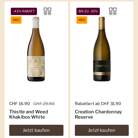
-43% RABATT
BIS ZU -20%
NEU
NEU
Regulärer Preis
CHF 16.90
Sale-Preis
CHF 29.90
Regulärer Preis
Rabattiert ab CHF 31.90
Thistle and Weed
Creation Chardonnay
Khakibos White
Reserve
Jetzt kaufen
Jetzt kaufen