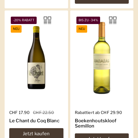
-20% RABATT
BIS ZU -34%
NEU
NEU
Regulärer Preis
CHF 17.90
Sale-Preis
CHF 22.50
Regulärer Preis
Rabattiert ab CHF 29.90
Le Chant du Coq Blanc
Boekenhoutskloof
Semillon
Jetzt kaufen