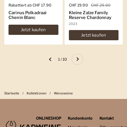
Regulärer Preis
Rabattiert ab CHF 17.90
Regulärer Preis
CHF 19.90
Sale-Preis
CHF 29.90
Carinus Polkadraai
Kleine Zalze Family
Chenin Blanc
Reserve Chardonnay
2023
Jetzt kaufen
Jetzt kaufen
Weiter
1 / 10
Zurück
Startseite
/
Kollektionen
/
Weissweine
ONLINESHOP
Kundenkonto
Kontakt