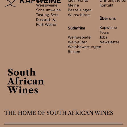
Rotweine
Mein Konto
Öffnungszeite
Weissweine
Meine
Kontakt
Schaumweine
Bestellungen
Tasting-Sets
Wunschliste
Über uns
Dessert- &
Port-Weine
Kapweine
Südafrika
Team
Weingebiete
Jobs
Weingüter
Newsletter
Weinbewertungen
Reisen
THE HOME OF SOUTH AFRICAN WINES