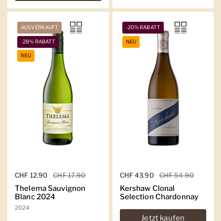
AUSVERKAUFT
-20% RABATT
-28% RABATT
NEU
NEU
Regulärer Preis
CHF 12.90
Sale-Preis
CHF 17.90
Regulärer Preis
CHF 43.90
Sale-Preis
CHF 54.90
Thelema Sauvignon
Kershaw Clonal
Blanc 2024
Selection Chardonnay
2024
Jetzt kaufen