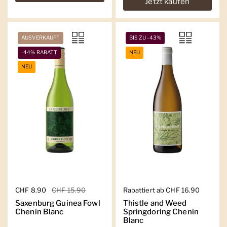
Jetzt kaufen
AUSVERKAUFT
BIS ZU -43%
-44% RABATT
NEU
NEU
Regulärer Preis
CHF 8.90
Sale-Preis
CHF 15.90
Regulärer Preis
Rabattiert ab CHF 16.90
Saxenburg Guinea Fowl
Thistle and Weed
Chenin Blanc
Springdoring Chenin
Blanc