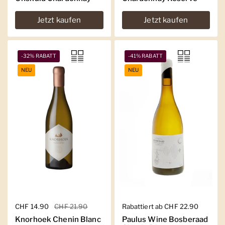
Jetzt kaufen
Jetzt kaufen
-32% RABATT
-41% RABATT
NEU
NEU
Regulärer Preis
CHF 14.90
Sale-Preis
CHF 21.90
Regulärer Preis
Rabattiert ab CHF 22.90
Knorhoek Chenin Blanc
Paulus Wine Bosberaad