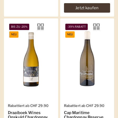
Jetzt kaufen
BIS ZU -20%
-39% RABATT
NEU
NEU
Regulärer Preis
Rabattiert ab CHF 29.90
Regulärer Preis
Rabattiert ab CHF 29.90
Draaiboek Wines
Cap Maritime
Onskuld Chardonnay
Chardonnay Reserve