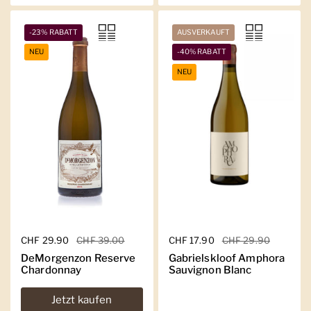
-23% RABATT
AUSVERKAUFT
NEU
-40% RABATT
NEU
Regulärer Preis
CHF 29.90
Sale-Preis
CHF 39.00
Regulärer Preis
CHF 17.90
Sale-Preis
CHF 29.90
DeMorgenzon Reserve
Gabrielskloof Amphora
Chardonnay
Sauvignon Blanc
Jetzt kaufen