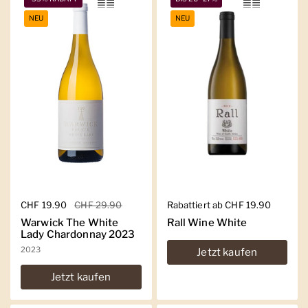
NEU
NEU
Regulärer Preis
CHF 19.90
Sale-Preis
CHF 29.90
Regulärer Preis
Rabattiert ab CHF 19.90
Warwick The White
Rall Wine White
Lady Chardonnay 2023
2023
Jetzt kaufen
Jetzt kaufen