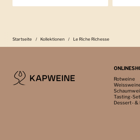
Startseite
/
Kollektionen
/
Le Riche Richesse
ONLINESH
Rotweine
Weisswein
Schaumwei
Tasting-Se
Dessert- &