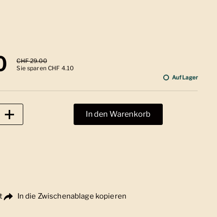
 Preis
0
Sale-Preis
CHF 29.00
Sie sparen CHF 4.10
Auf Lager
In den Warenkorb
t
In die Zwischenablage kopieren