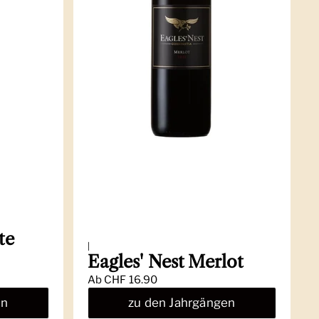
te
|
Eagles' Nest Merlot
Ab
CHF 16.90
en
zu den Jahrgängen