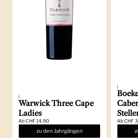
|
Boeke
|
Warwick Three Cape
Caber
Ladies
Stell
Ab
CHF 14.90
Ab
CHF 3
zu den Jahrgängen
z