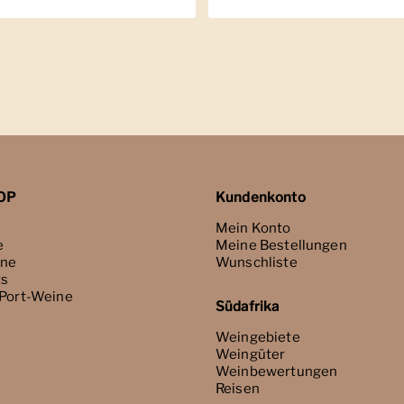
OP
Kundenkonto
Mein Konto
e
Meine Bestellungen
ne
Wunschliste
ts
 Port-Weine
Südafrika
Weingebiete
Weingüter
Weinbewertungen
Reisen