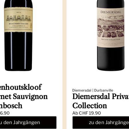
nhoutskloof
Diemersdal | Durbanville
net Sauvignon
Diemersdal Priva
enbosch
Collection
6.90
Ab
CHF 19.90
u den Jahrgängen
zu den Jahrgäng