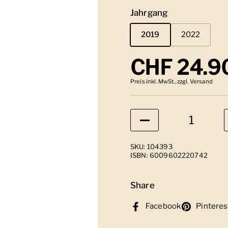
Jahrgang
2019
2022
Regulärer
CHF 24.9
Preis inkl. MwSt., zzgl. Versand
Anzahl
SKU: 104393
ISBN: 6009602220742
Share
Facebook
Pinteres