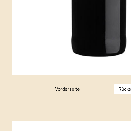
Vorderseite
Zeige Folie 1
Rücks
Z