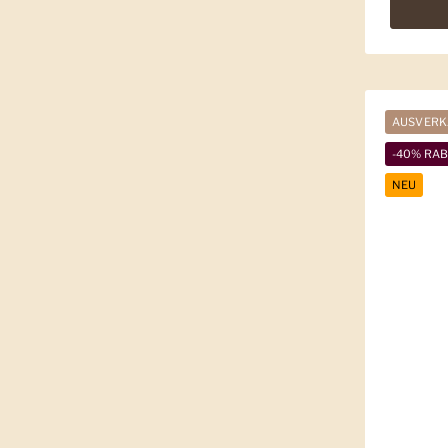
AUSVERK
-40% RA
NEU