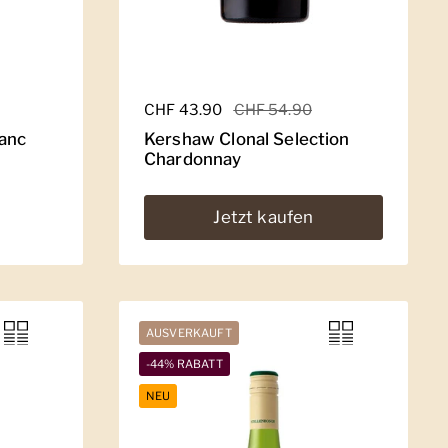
Regulärer Preis
CHF 43.90
Sale-Preis
CHF 54.90
anc
Kershaw Clonal Selection
Chardonnay
Jetzt kaufen
AUSVERKAUFT
-44% RABATT
NEU