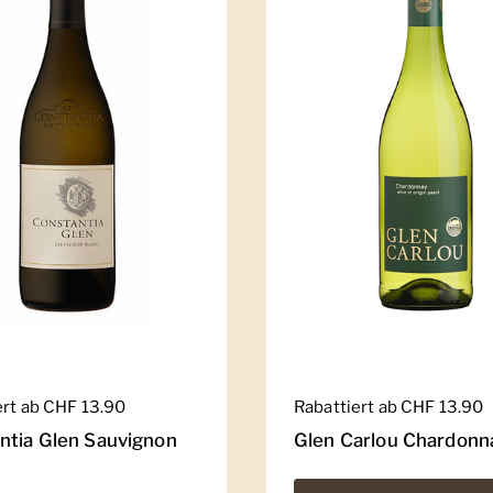
er Preis
ert ab CHF 13.90
Regulärer Preis
Rabattiert ab CHF 13.90
ntia Glen Sauvignon
Glen Carlou Chardonn