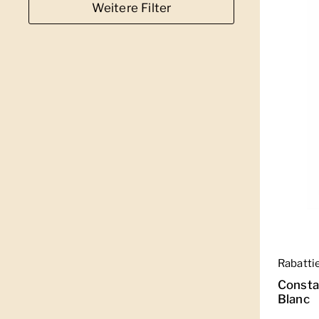
Weitere Filter
Regulär
Rabatti
Consta
Blanc