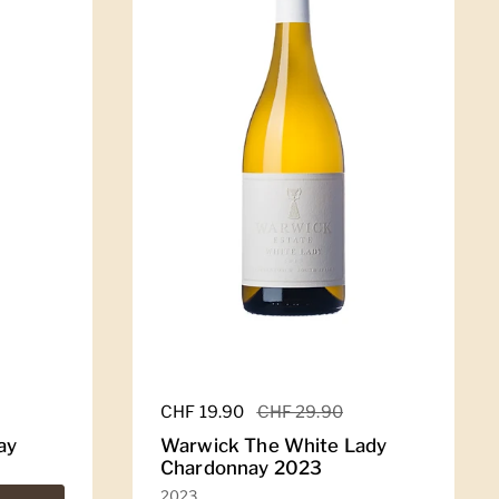
Regulärer Preis
CHF 19.90
Sale-Preis
CHF 29.90
ay
Warwick The White Lady
Chardonnay 2023
2023