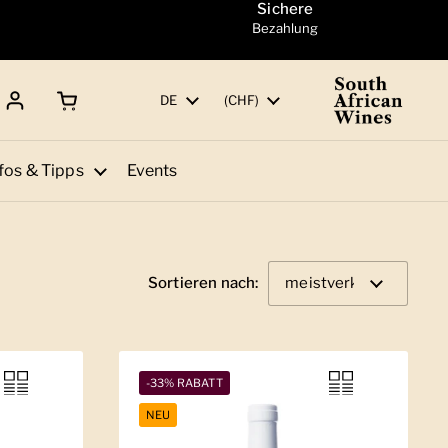
Sichere
Bezahlung
Warenkorb öffnen
Gesamtbetrag:
Sprache
DE
Land/Region
(CHF)
fos & Tipps
Events
Sortieren nach:
-33% RABATT
NEU