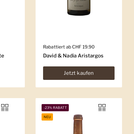
Regulärer Preis
Rabattiert ab CHF 19.90
te
David & Nadia Aristargos
Jetzt kaufen
-23% RABATT
NEU