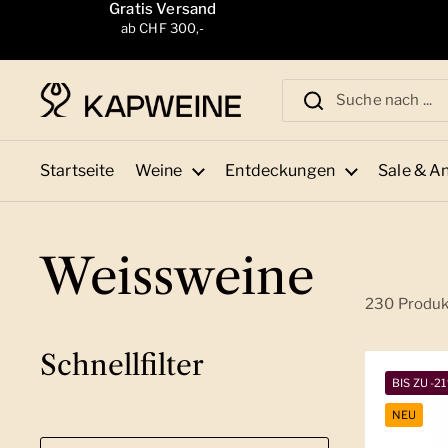
Zum Inhalt springen
Gratis Versand
ab CHF 300,-
Startseite
Weine
Entdeckungen
Sale & A
Weissweine
230 Produ
Schnellfilter
BIS ZU -2
NEU