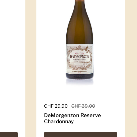
Regulärer Preis
CHF 29.90
Sale-Preis
CHF 39.00
DeMorgenzon Reserve
Chardonnay