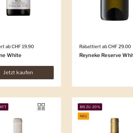
er Preis
ert ab CHF 19.90
Regulärer Preis
Rabattiert ab CHF 29.00
ine White
Reyneke Reserve Whi
Jetzt kaufen
ATT
BIS ZU -20%
NEU