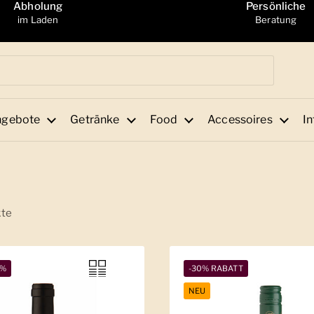
Abholung
Persönliche
im Laden
Beratung
ngebote
Getränke
Food
Accessoires
In
kte
1%
-30% RABATT
NEU