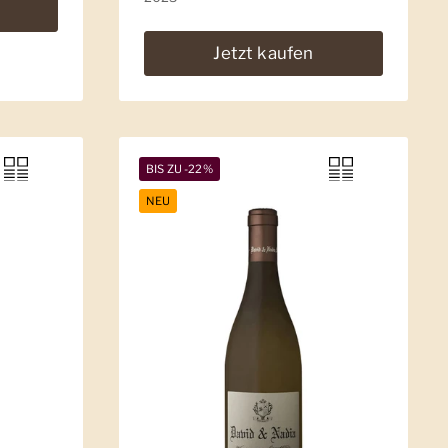
Jetzt kaufen
BIS ZU -22%
NEU