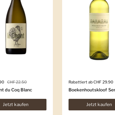
er Preis
.90
Sale-Preis
CHF 22.50
Regulärer Preis
Rabattiert ab CHF 29.90
nt du Coq Blanc
Boekenhoutskloof Sem
Jetzt kaufen
Jetzt kaufen