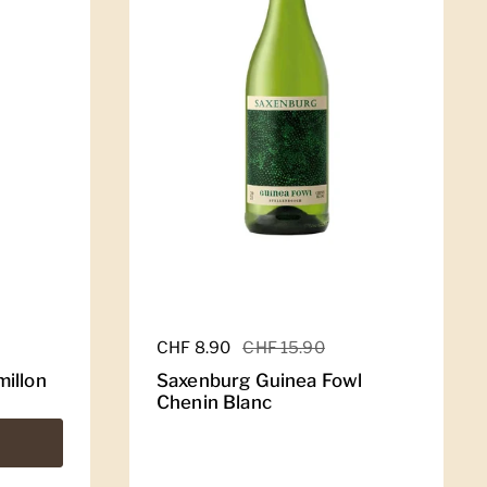
Regulärer Preis
CHF 8.90
Sale-Preis
CHF 15.90
illon
Saxenburg Guinea Fowl
Chenin Blanc