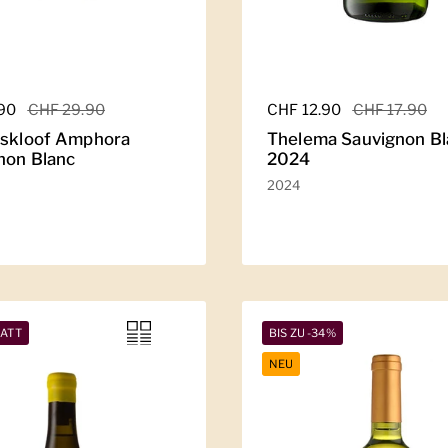
er Preis
.90
Sale-Preis
CHF 29.90
Regulärer Preis
CHF 12.90
Sale-Preis
CHF 17.90
lskloof Amphora
Thelema Sauvignon Bl
non Blanc
2024
2024
BATT
BIS ZU -34%
NEU