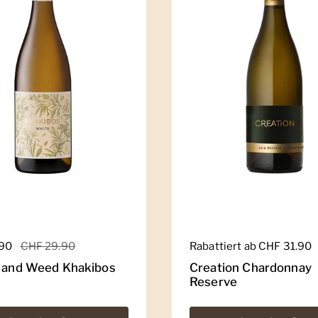
er Preis
.90
Sale-Preis
CHF 29.90
Regulärer Preis
Rabattiert ab CHF 31.90
e and Weed Khakibos
Creation Chardonnay
Reserve